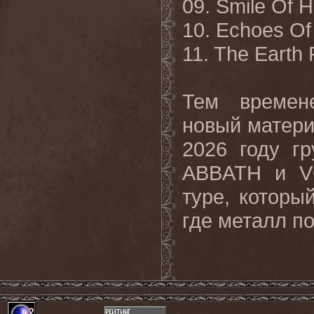
09. Smile Of H
10. Echoes Of 
11. The Earth
Тем времен
новый матери
2026 году г
ABBATH и V
туре, которы
где металл п