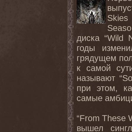
выпус
Skies
Seaso
диска “Wild 
годы измени
грядущем по
к самой сут
называют “So
при этом, ка
самые амбици
“From These 
вышел синг