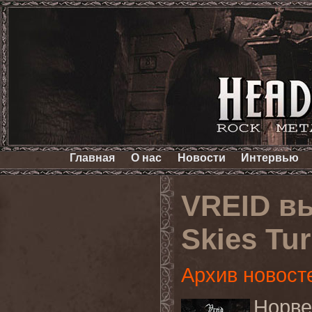
Главная
О нас
Новости
Интервью
VREID вы
Skies Tur
Архив новост
Норв