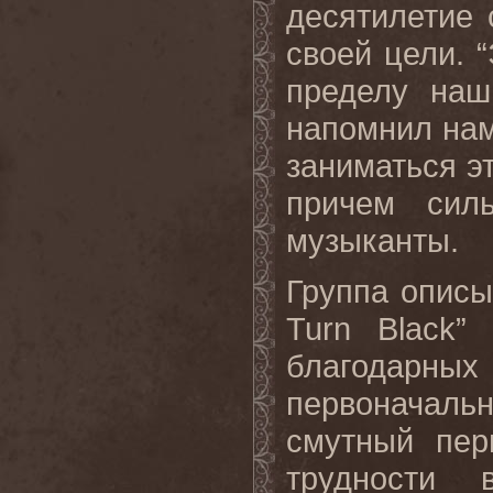
десятилетие
своей цели. 
пределу наш
напомнил нам
заниматься э
причем силь
музыканты.
Группа описы
Turn Black”
благодарны
первоначаль
смутный пер
трудности 