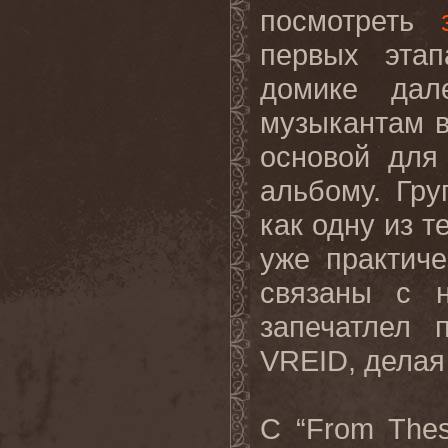
посмотреть
первых эта
домике дал
музыкантам в
основой для
альбому. Гр
как одну из т
уже практич
связаны с н
запечатлел 
VREID, делая
С “From The