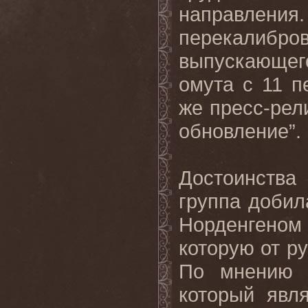
направления
перекалибров
выпускающе
омута с 11 п
же пресс-рели
обновление”.
Достоинства
группа доби
Норденгеном
которую от р
По мнению м
который явл