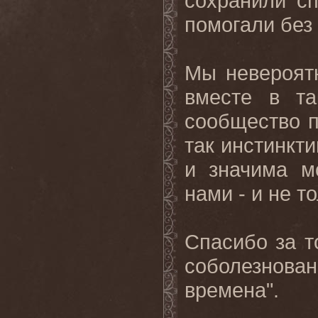
сохранили сп
помогали без
Мы невероятн
вместе в та
сообщество п
так инстинкти
и значима м
нами - и не т
Спасибо за т
соболезнов
времена".