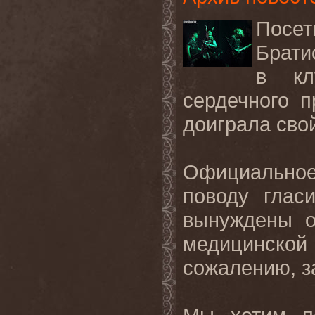
Посе
Брати
в кл
сердечного п
доиграла свой
Официальное
поводу глас
вынуждены о
медицинской 
сожалению, з