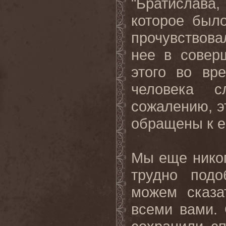
"Братислав
которое был
прочувствов
нее в совер
этого во вр
человека с
сожалению, э
обращены к е
Мы еще никог
трудно под
можем сказа
всеми вами. 