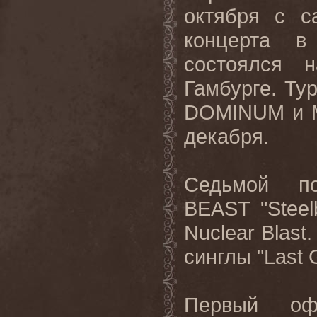
октября с с
концерта в
состоялся н
Гамбурге. Ту
DOMINUM и M
декабря.
Седьмой п
BEAST "Stee
Nuclear Blast
синглы "Last 
Первый оф