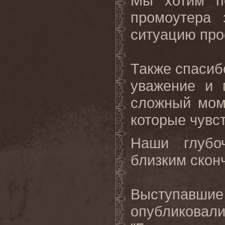
Мы хотим по
промоутера 
ситуацию про
Также спасиб
уважение и 
сложный мом
которые чувст
Наши глубо
близким скон
Выступав
опубликов