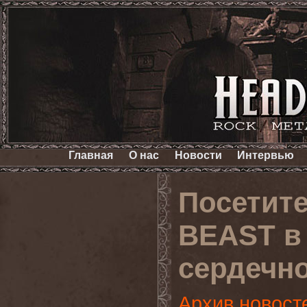
Главная
О нас
Новости
Интервью
Посетит
BEAST в 
сердечно
Архив новост