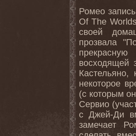
Ромео записы
Of
The
World
своей дома
прозвала "П
прекрасну
восходящей 
Кастельяно,
некоторое вр
(с которым он
Сервио (уча
с Джей-Ди в
замечает Ро
сделать вме