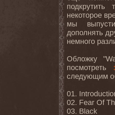
подкрутить
некоторое вр
мы выпуст
дополнять дру
немного разли
Обложку "
Wa
посмотреть
следующим о
01.
Introductio
02. Fear Of 
03. Black