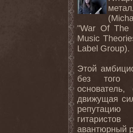
мета
(
Micha
"
War
Of
The
Music
Theorie
Label
Group
).
Этой амбицио
без того п
основатель,
движущая с
репутацию
гитаристо
авантюрный р