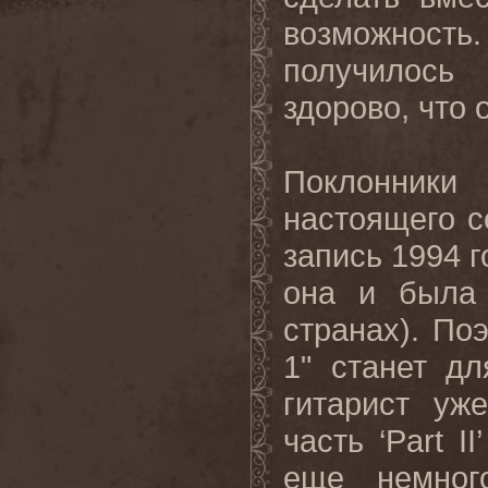
возможност
получилось
здорово
,
что 
Поклонник
настоящего с
запись 1994 г
она и была 
странах). По
1"
станет д
гитарист уж
часть ‘
Part
II
еще немног