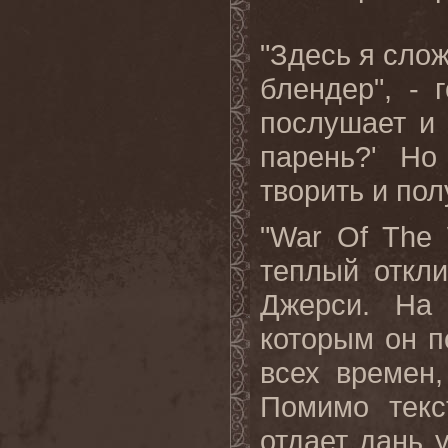
"Здесь я слож
блендер", - 
послушает и 
парень?' Но
творить и пол
"War Of The 
теплый откли
Джерси
.
На
которым он п
всех времен
Помимо текс
отдает дань 