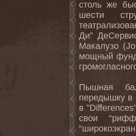
столь же бы
шести ст
театрализова
Ди” ДеСерви
Макалузо (
Jo
мощный фунд
громогласного
Пышная ба
передышку в 
в "
Differences
свои “рифф
“широкоэкра