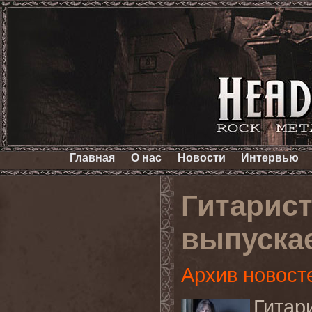
Главная
О нас
Новости
Интервью
Гитарис
выпуска
Архив новост
Гита