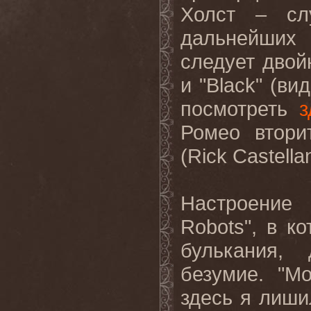
Холст – сл
дальнейших
следует двой
и "
Black
" (ви
посмотреть
з
Ромео втори
(
Rick
Castella
Настроение
Robots
", в к
булькания,
безумие. "М
здесь я лиши