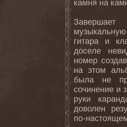
камня на кам
Завершае
музыкальную
гитара и кл
доселе неви
номер создав
на этом аль
была не пр
сочинение и 
руки каран
доволен рез
по
-
настоящем