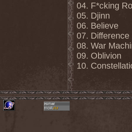
04. F*cking R
05. Djinn
06. Believe
07. Difference
08. War Mach
09. Oblivion
10. Constellat