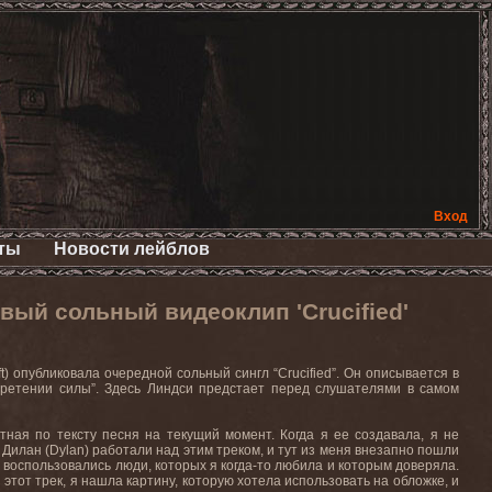
Вход
ты
Новости лейблов
вый сольный видеоклип 'Crucified'
 опубликовала очередной сольный сингл “Crucified”. Он описывается в
обретении силы”. Здесь Линдси предстает перед слушателями в самом
стная по тексту песня на текущий момент. Когда я ее создавала, я не
Дилан (Dylan) работали над этим треком, и тут из меня внезапно пошли
воспользовались люди, которых я когда-то любила и которым доверяла.
 этот трек, я нашла картину, которую хотела использовать на обложке, и