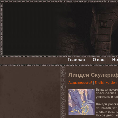
Главная
О нас
Но
Линдси Скулкрафт
Архив новостей
|
English version
Бывшая вокали
пресс-релизе
уязвимом и са
Линдси расска
понимала, что
слова и вокал
Ясное дело, э