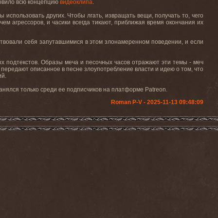
новило всю концепцию
видеоклипа
.
бы использовать других. Чтобы лгать, извращать вещи, получать то, чего
чем агрессоров, и часики всегда тикают, приближая время окончания их
вствовали себя запутавшимися в этом злонамеренном поведении, и если
ых подтекстов. Образы меча и песочных часов отражают эти темы - меч
 передают описанное в песне злоупотребление власти и идею о том, что
ий.
анялся только среди ее подписчиков на платформе Patreon.
Roman P-V - 2025-11-13 09:48:09