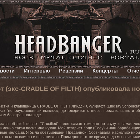
вости
Интервью
Рецензии
Концерты
Отче
 (экс-CRADLE OF FILTH) опубликовала но
стка и клавишница CRADLE OF FILTH Линдси Скулкрафт (Lindsay Schoolcraft)
 как “неприукрашенный выплеск, где говорится о гневе, предательстве и 
мом бесстрашном виде.
зала об этой песне: “‘Crucified’ - моя самая тяжелая по звуку и самая че
 именно такая песня мне нужна. Мой гитарист Коди (Cody) и наш барабанщик 
ьные мелодии. Я была обезумевшей. Преданной. Осознавала, насколько мной 
то на меня влияло и не заживало. Примерно в то же время, когда мы сочиняли