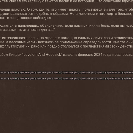
 тем связал эту картину с текстом песни и ее историей. Это сочетание вдох
ении властью. О том, как те, кто имеет власть, пользуются ей для того, что
е души развлекаться подобным образом. Но в конечном итоге жертв больше, 
сть в конце концов побеждает.
 нуждаются в дальнейших объяснениях. Если вам причиняли боль, если вы чу
я живыми, то эта песня для вас”.
ет интенсивность песни на экране с помощью сильных символов и религиозн
ие, а песочные часы - неизбежное приближение справедливости. Вместе они
 эксплуатируют их, рано или поздно столкнутся с последствиями своих действ
ом Линдси “Lovelorn And Hopesick” вышел в феврале 2024 года и распростр