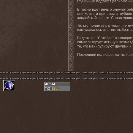
глубинный подтекст религиозных
В песне идет речь о злоупотребл
они хотят, и при этом в глубин
злодейской власти. Справедливо
Те, кто понимает, о чем я, не
вам удавалось из этого выбратьс
Видеоклип “Crucified” воплоща
символизирует истину и возмезд
те, кто манипулируют другими и
Последний полноформатный альб