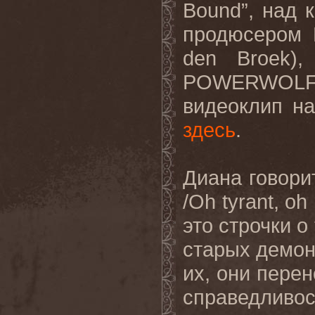
Bound”, над 
продюсером 
den Broek),
POWERWOLF,
видеоклип н
здесь
.
Диана говорит
/Oh tyrant, oh 
это строчки о
старых демоно
их, они перен
справедливо