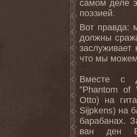
самом деле 
поэзией.
Вот правда: 
должны сража
заслуживает 
что мы можем 
Вместе с 
"Phantom of
Otto) на гит
Sijpkens) на 
барабанах. З
ван ден Б