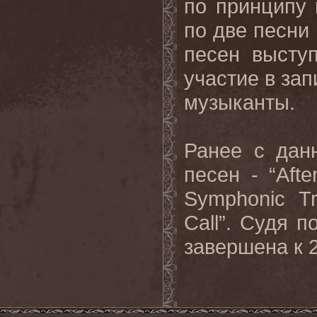
по принципу 
по две песни
песен высту
участие в за
музыканты.
Ранее с дан
песен - “Afte
Symphonic Tr
Call”. Судя 
завершена к 2