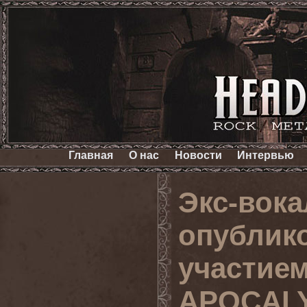
Главная
О нас
Новости
Интервью
Экс-вок
опублик
участие
APOCAL