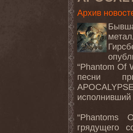
Архив новост
Бывш
мета
Гирсб
опубл
“Phantom Of W
песни пр
APOCALYPSE Ф
исполнивший 
“Phantoms 
грядущего с