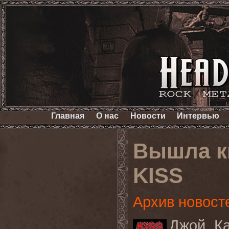
Главная
О нас
Новости
Интервью
Вышла к
KISS
Архив новост
Джой
К