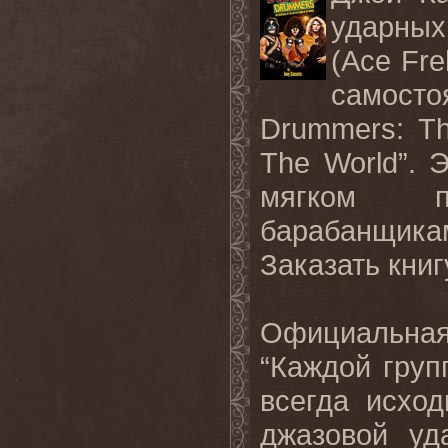
ударных
(Ace Fre
самост
Drummers: Th
The World”.
Э
мягком п
барабанщика
Заказать
книг
Официальная
“Каждой груп
всегда исход
джазовой уд