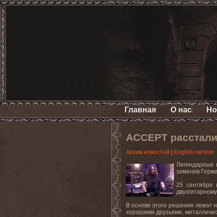
Главная
О нас
Но
ACCEPT расстали
Архив новостей
|
English version
Легендарные 
заменив Герма
25 сентября
двухгитарному
В основе этого решения лежат 
хорошими друзьями, металличес