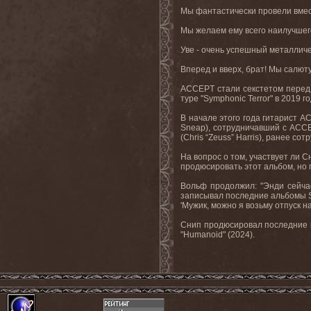
Мы фантастически провели вмест
Мы желаем ему всего наилучшег
Уве - очень успешный металличе
Вперед и вверх, брат! Мы салюту
ACCEPT стали секстетом перед в
туре "Symphonic Terror" в 2019 го
В начале этого года гитарист A
Sneap), сотрудничавший с ACCE
(Chris “Zeuss” Harris), ранее
На вопрос о том, участвует ли С
продюсировать этот альбом, но 
Вольф продолжил: "Энди сейчас
записывал последние альбомы SA
'Мужик, можно я возьму отпуск на
Снип продюсировал последние шес
"Humanoid" (2024).