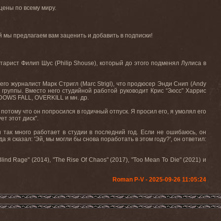
цены по всему миру.
 мы предлагаем вам заценить и добавить в подписки!
тарист Филип Шус (Philip Shouse), который до этого подменял Лулиса в
го журналист Марк Стригл (Marc Strigl), что продюсер Энди Снип (Andy
 группы. Вместо него студийной работой руководит Крис “Зюсс” Харрис
DOWS FALL, OVERKILL и мн. др.
 потому что он попросился в годичный отпуск. Я просил его, я умолял его
т этот диск".
 так много работает в студии в последний год. Если не ошибаюсь, он
 сказал: 'Эй, мы могли бы снова поработать в этом году?', он ответил:
nd Rage" (2014), "The Rise Of Chaos" (2017), "Too Mean To Die" (2021) и
Roman P-V - 2025-09-26 11:05:24