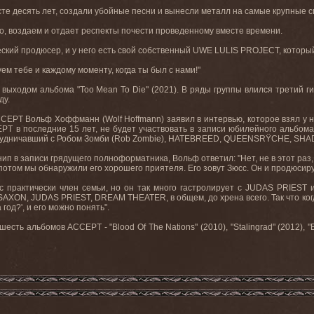
е десять лет, создали убойные песни и вынесли металл на самые крупные с
о, воздаем и отдает респекты почести проведенному вместе времени.
ский продюсер, и у него есть свой собственный UWE LULIS PROJECT, который
ем тебе и каждому моменту, когда ты был с нами!"
ыходом альбома "Too Mean To Die" (2021). В ряды группы влился третий ги
ду.
CCEPT Вольф Хоффманн (Wolf Hoffmann) заявил в интервью, которое взял у не
PT в последние 15 лет, не будет участвовать в записи юбилейного альбома
 сотрудничавший с Робом Зомби (Rob Zombie), HATEBREED, QUEENSRŸCHE, SHA
нип в записи грядущего полноформатника, Вольф ответил: "Нет, не в этот раз,
потом мы обнаружили его хорошего приятеля. Его зовут Зюсс. Он и продюсируе
 практически член семьи, но он так много гастролирует с JUDAS PRIEST и
XON, JUDAS PRIEST, DREAM THEATER, в общем, до хрена всего. Так что когда я
 год?', и его можно понять".
ть альбомов ACCEPT - "Blood Of The Nations" (2010), "Stalingrad" (2012), "Bli