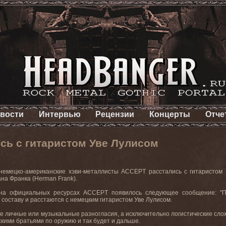
вости
Интервью
Рецензии
Концерты
Отче
сь с гитаристом Уве Лулисом
немецко-американские хэви-металлисты ACCEPT расстались с гитаристом У
на Франка (Herman Frank).
 на официальных ресурсах ACCEPT появилось следующее сообщение: "
 составу и расстаются с немецким гитаристом Уве Лулисом.
не личные или музыкальные разногласия, а исключительно логистические сл
кими братьями по оружию и так будет и дальше.