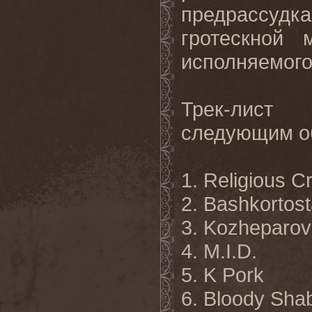
предрассудк
гротескной 
исполняемого
Трек-лист 
следующим о
1. Religious C
2. Bashkortos
3. Kozheparov
4. M.I.D.
5. K Pork
6. Bloody Sha