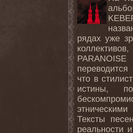
альбо
KEBE
назва
рядах уже з
коллектив
PARANOISE
переводится 
что в стилис
истины, п
бескомпромис
этническими
Тексты песе
реальности и