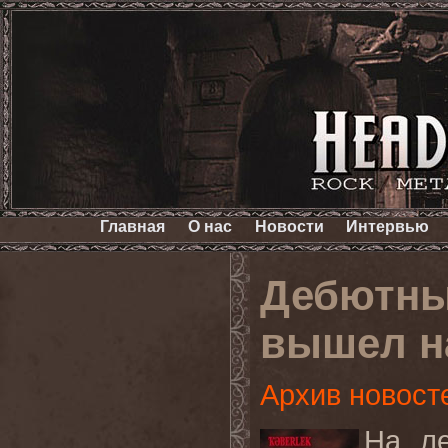
Главная
О нас
Новости
Интервью
Дебютны
вышел на
Архив новост
На л