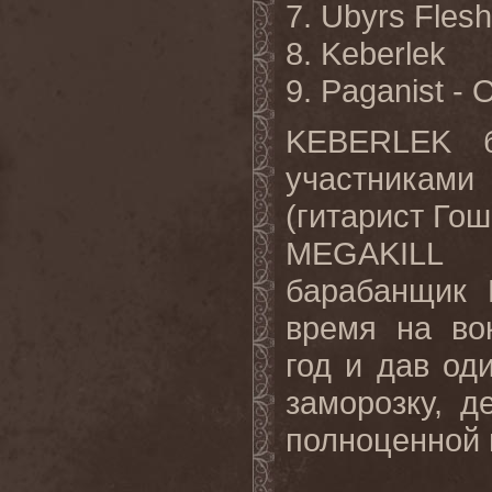
7. Ubyrs Flesh
8. Keberlek
9. Paganist - 
KEBERLEK б
участниками
(гитарист Гош
MEGAKILL 
барабанщик 
время на во
год и дав од
заморозку, 
полноценной 