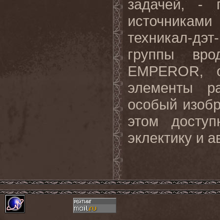
задачей, - 
источникам
техникал-дэ
группы вр
EMPEROR, о
элементы р
особый изобр
этом досту
эклектику и 