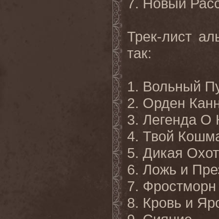
7. Новый Рас
Трек-лист ал
так:
1. Вольный П
2. Орден Кан
3. Легенда О
4. Твой Кошм
5. Дикая Охо
6. Ложь и Пр
7. Фростморн
8. Кровь и Яр