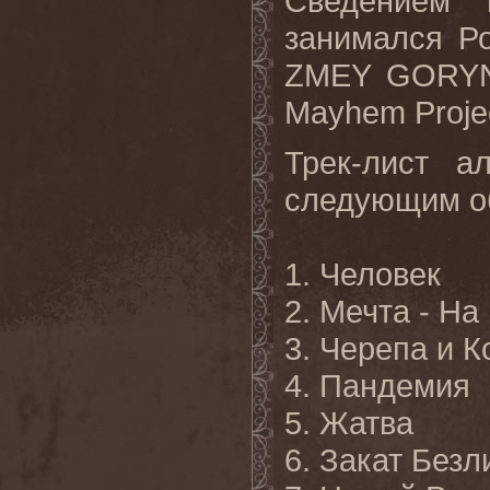
Сведением 
занимался Р
ZMEY GORYNI
Mayhem Projec
Трек-лист а
следующим о
1. Человек
2. Мечта - Н
3. Черепа и К
4. Пандемия
5. Жатва
6. Закат Безл