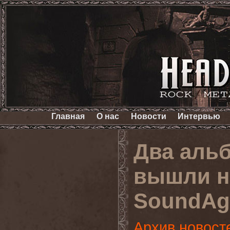
Главная
О нас
Новости
Интервью
Два аль
вышли н
SoundAg
Архив новост