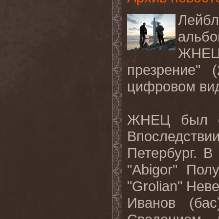
Лейб
альб
ЖНЕЦ 
презрение" 
цифровом ви
ЖНЕЦ был с
Впоследстви
Петербург. В
"Abigor" Пол
"Grolian" Нев
Иванов (бас