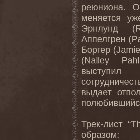
реюниона. О
меняется уж
Эрнлунд (R
Аппелгрен (Pa
Боргер (Jami
(Nalley Pa
выступил
сотрудничес
выдает отпо
полюбившийс
Трек-лист “
образом: