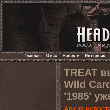
Главная
О нас
Новости
Интервью
TREAT в
Wild Car
'1985' уж
Архив новост