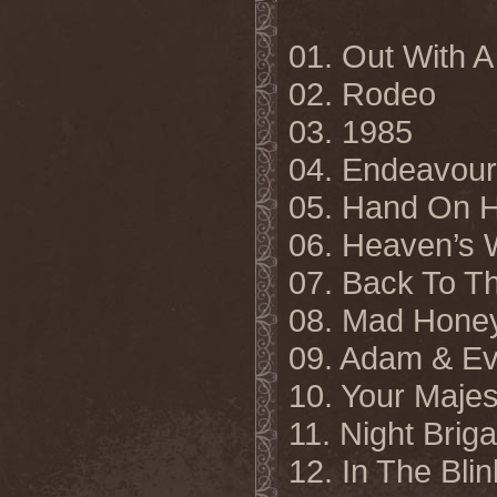
01. Out With 
02. Rodeo
03. 1985
04. Endeavour
05. Hand On H
06. Heaven’s 
07. Back To T
08. Mad Hone
09. Adam & Ev
10. Your Majes
11. Night Brig
12. In The Bli