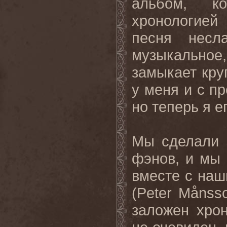
альбом, к
хронологией
песня нес
музыкальное
замыкает кру
у меня и с п
но теперь я е
Мы сделали 
фэнов, и мы 
вместе с на
(Peter Månss
заложен хрон