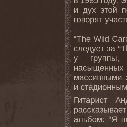
в 1985 году. 
и дух этой п
говорят учас
“The Wild Ca
следует за “T
у группы, 
насыщенных
массивными 
и стадионным
Гитарист Ан
рассказывает
альбом: “Я п