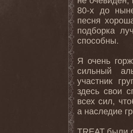
не очевиден, 
80-х до нын
песня хороша
подборка лу
способны.
Я очень горж
сильный ал
участник гр
здесь свои с
всех сил, чт
а наследие г
TREAT были о