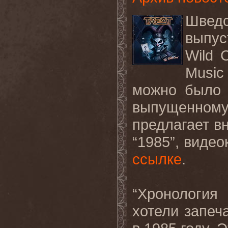
Швед
выпус
Wild 
Music
можно было с
выпущенному 
предлагает в
“1985”, виде
ссылке
.
“Хронология
хотели запеч