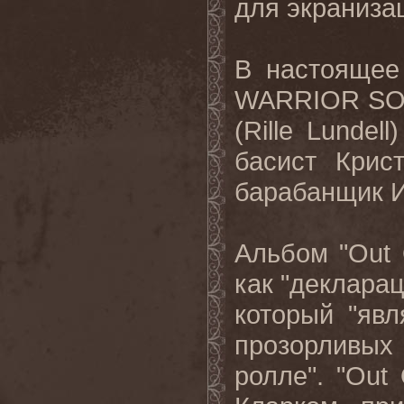
для экраниза
В настоящее
WARRIOR SOU
(Rille Lundel
басист Крист
барабанщик И
Альбом "Out 
как "деклара
который "яв
прозорливых 
ролле". "Out