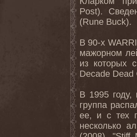
Кларком пр
Post). Свед
(Rune Buck).
В 90-х WARR
мажорном лей
из которых с
Decade Dead 
В 1995 году,
группа распа
ее, и с тех
несколько ал
(2008), "Stif