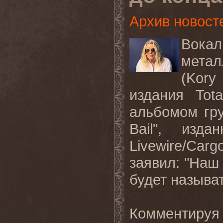
Архив новост
Вокал
метал
(Kory
издания Tot
альбомом гру
Bail", из
Livewire/Ca
заявил: "Наш
будет называт
Комментируя 