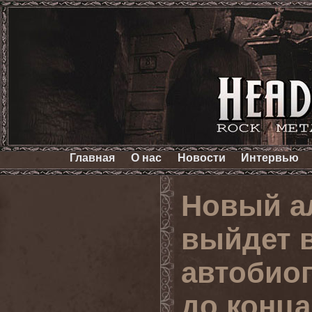
Главная
О нас
Новости
Интервью
Новый а
выйдет в
автобиог
до конца