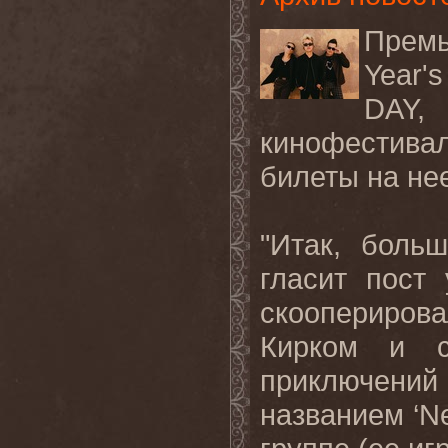
Премь
Year'
DAY,
кинофестив
билеты на не
"Итак, боль
гласит пост
скоопериров
Кирком и с
приключени
названием ‘N