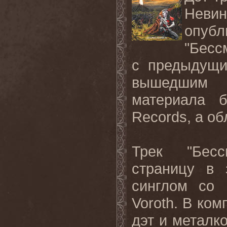
Невин
опу
"Б
есс
с
предыдущи
вышедшим 
материала 
Records, а о
Трек "Бесс
страницу в 
синглом со 
Voroth. В ко
дэт и металк