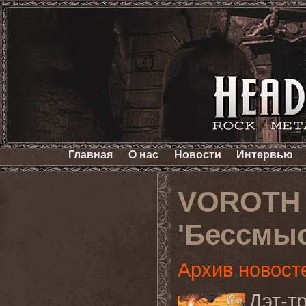
Главная
О нас
Новости
Интервью
VOROTH 
'Бессмы
Архив новост
Дэт-