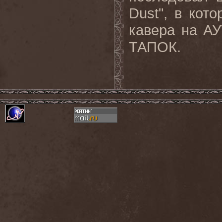
Dust", в кот
кавера на А
ТАПОК.