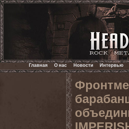
Главная
О нас
Новости
Интервью
Фронтмен
барабан
объедин
IMPERIS