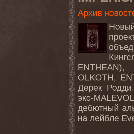
Архив новост
Новы
проек
объед
Кингс
ENTHEAN)
OLKOTH, EN
Дерек Родди
экс-
MALEVO
дебютный а
на лейбле
Eve