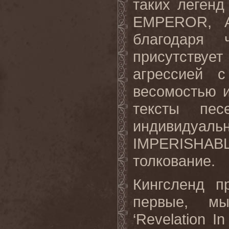
таких легенд
EMPEROR
,
благодаря
присутству
агрессией 
весомостью и
тексты пес
индивидуаль
IMPERISHAB
толкование.
Кингсленд п
первые, мы
‘
Revelation
In