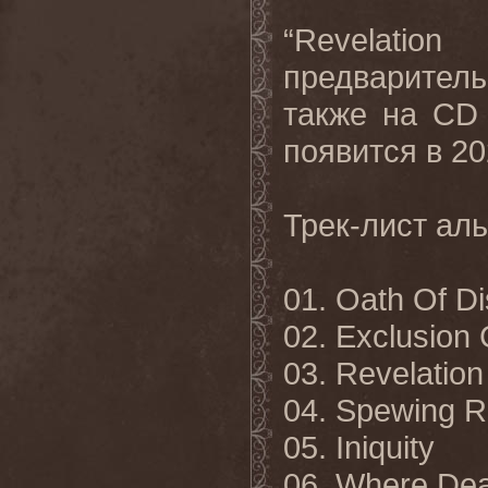
“
Revelation
предварител
также на
CD
появится
в
20
Трек
-
лист
ал
01. Oath Of Di
02. Exclusion
03. Revelation 
04. Spewing Re
05. Iniquity
06. Where De