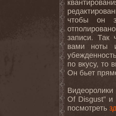
квантирова
редактирован
чтобы он з
отполировано
записи. Так
вами ноты и
убежденность
по вкусу, то 
Он
бьет
прям
Видеоролики 
Of
Disgust
” и
посмотреть
з