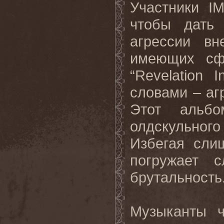
Участники
I
чтобы дать 
агрессии вн
имеющих сф
“
Revelation
I
словами – аг
Этот альбо
олдскульног
Избегая сли
погружает 
брутальность
Музыканты ч