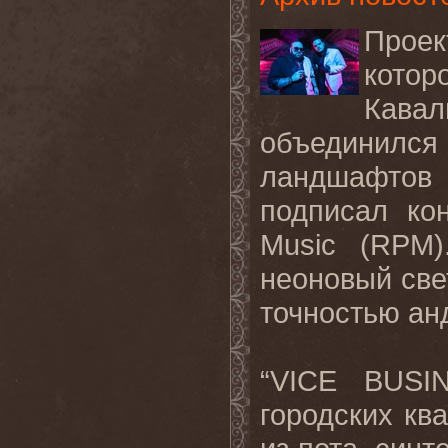
Прое
котор
Кава
объединился
ландшафтов 
подписал ко
Music (RPM)
неоновый све
точностью ан
“VICE BUSI
городских кв