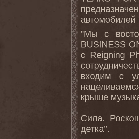
предназначе
автомобилей 
"Мы с восто
BUSINESS ON
с Reigning P
сотрудничеств
входим с у
нацеливаемс
крыше музыка
Сила. Роско
детка".