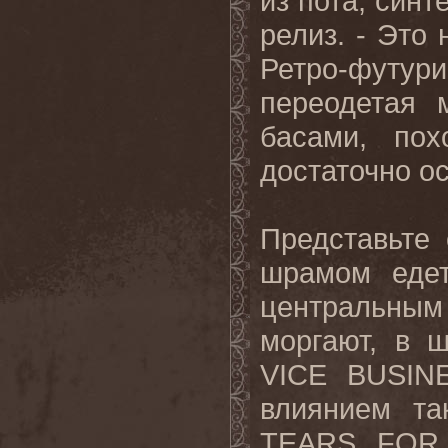
из пота, синт
релиз. - Это 
Ретро-футу
переодетая 
басами, по
достаточно ос
Представьте
шрамом еде
центральны
моргают, в 
VICE BUSINE
влиянием т
TEARS FOR 