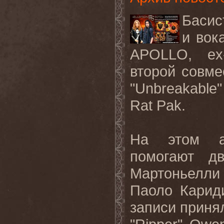
Басис
и
вок
APOLLO, ex
второй совм
"
Unbreakable
Rat
Pak
.
На этом 
помогают д
Мартоньелли
Паоло Карид
записи приня