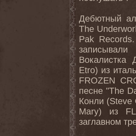
Дебютный
а
The Underwor
Pak Records
записывали
Вокалистка 
Etro
) из итал
FROZEN
CR
песне "
The
D
Конли (
Steve
Mary
) из
F
заглавном тре