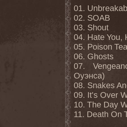
01. Unbreakab
02. SOAB
03. Shout
04. Hate You,
05. Poison Tea
06. Ghosts
07. Vengean
Оуэнса
)
08. Snakes An
09. It's Over 
10. The Day W
11. Death
On