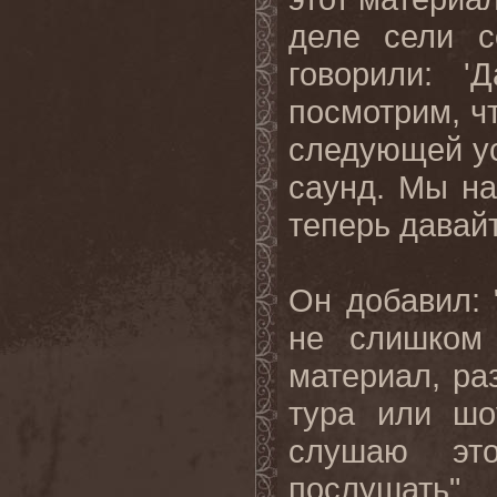
деле сели с
говорили: '
посмотрим, чт
следующей ус
саунд. Мы на
теперь
давай
Он добавил: 
не слишком
материал, ра
тура или шо
слушаю эт
послушать".