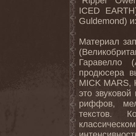
"
Ripper
"
Owe
ICED
EARTH
Guldemond
) 
Материал за
(Великобрит
Гаравелло (
продюсера в
MICK
MARS
,
это звуковой
риффов, ме
текстов. 
классическ
интенсивност