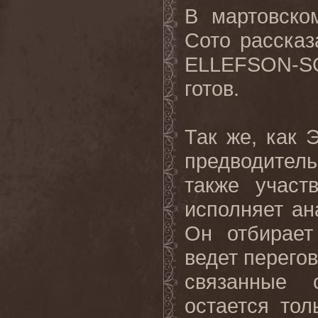
В мартовско
Сото расска
ELLEFSON
-
S
готов
.
Так же, как 
предводител
также участ
исполняет а
Он отбирает
ведет перего
связанные 
остается тол