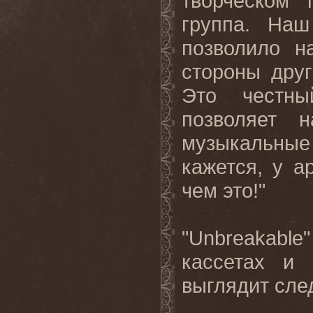
творческом 
группа. Наш
позволило н
стороны дру
Это честны
позволяет 
музыкальные
кажется, у а
чем это!"
"
Unbreakable
кассетах и
выглядит
сле