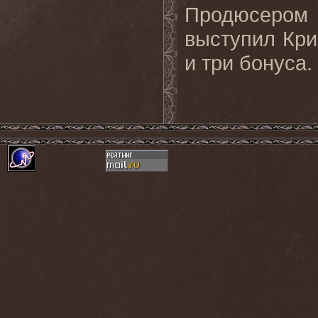
Продюсером
выступил
Кри
и
три
бонуса
.