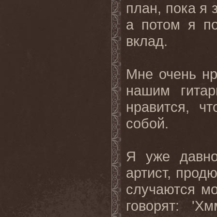
план, пока я
а потом я п
вклад.
Мне очень нр
нашим гитар
нравится
,
чт
собой
.
Я уже давно
артист, продю
случаются мо
говорят: 'Х