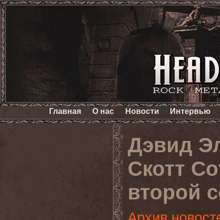
Главная
О нас
Новости
Интервью
Дэвид Э
Скотт С
второй 
Архив новост