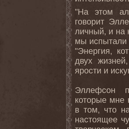
"На этом а
говорит Элл
личный, и на 
мы испытали н
"Энергия, к
двух жизней
ярости и иску
Эллефсон п
которые мне 
в том, что 
настоящее чу