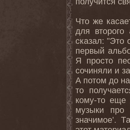
получится свя
Что же касае
для второго
сказал: "Это 
первый альбо
Я просто пе
сочиняли
и
з
А потом до на
то получает
кому-то еще 
музыки про 
значимое'. Т
этот материал