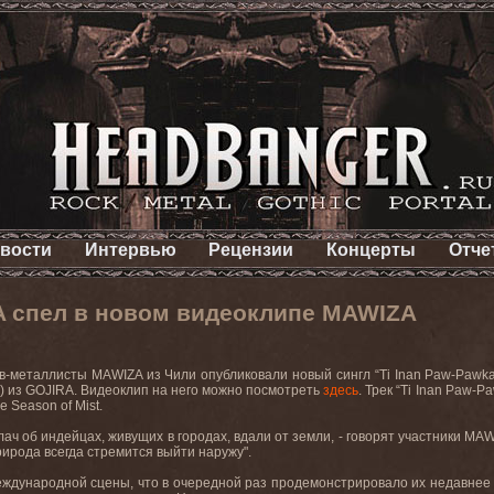
вости
Интервью
Рецензии
Концерты
Отче
 спел в новом видеоклипе MAWIZA
в-металлисты MAWIZA из Чили опубликовали новый сингл “Ti Inan Paw-Pawkan
er) из GOJIRA. Видеоклип на него можно посмотреть
здесь
. Трек “Ti Inan Paw-
 Season of Mist.
плач об индейцах, живущих в городах, вдали от земли, - говорят участники MA
ирода всегда стремится выйти наружу".
ждународной сцены, что в очередной раз продемонстрировало их недавнее вы