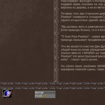
Paw-Pawkan" восходит к потеря
издавая звуки, похожие на хор
варганы из дерева, а не из метал
По мере того, как сторонние де
Pawkan" снимался в соседнем Са
одного из высотных зданий, муз
"Мы должны жить в равновесии с
Если природа больна, то и я бол
"Ti Inan Paw-Pawkan" - самая м
природа оказывает продвижению 
Что же касается участия Джо Ду
общий язык на почве убеждений.
поехал вместе с MAWIZA на терр
Pawkan" его монструозный рев в
небу”, - гласит пресс-релиз.
На обоих своих альбомах MAWI
корифеев тяжелой сцены, таки