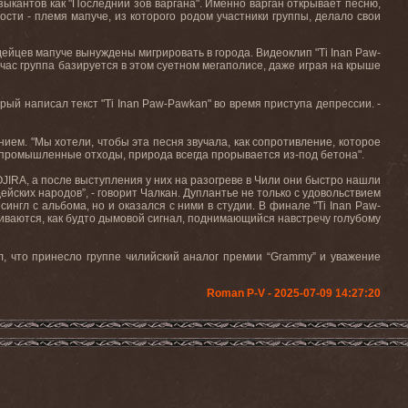
ыкантов как "Последний зов варгана". Именно варган открывает песню,
сти - племя мапуче, из которого родом участники группы, делало свои
ейцев мапуче вынуждены мигрировать в города. Видеоклип "Ti Inan Paw-
час группа базируется в этом суетном мегаполисе, даже играя на крыше
рый написал текст "Ti Inan Paw-Pawkan" во время приступа депрессии. -
нием. "Мы хотели, чтобы эта песня звучала, как сопротивление, которое
т промышленные отходы, природа всегда прорывается из-под бетона".
JIRA, а после выступления у них на разогреве в Чили они быстро нашли
йских народов”, - говорит Чалкан. Дуплантье не только с удовольствием
нгл с альбома, но и оказался с ними в студии. В финале "Ti Inan Paw-
ливаются, как будто дымовой сигнал, поднимающийся навстречу голубому
 что принесло группе чилийский аналог премии “Grammy” и уважение
Roman P-V - 2025-07-09 14:27:20