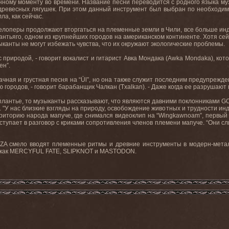
нному моменту во времени. Название песни переводится с родного языка муз
 древесных лягушек. При этом данный инструмент был выбран по необходимо
ла, как сейчас.
велоперы продолжают вторгаться на племенные земли в Чили, все больше инд
нтьяго, одном из крупнейших городов на американском континенте. Хотя сей
ыканты не могут избежать чувства, что их окружают экологические проблемы.
 природой, - говорит вокалист и гитарист Авка Мондака (Awka Mondaka), кото
ен”.
рачная и грустная песня на “Ül”, но она также служит последним предупрежде
городов, - говорит барабанщик Чалкан (Txalkan). - Даже когда ее разрушаю
плантье, то музыканты рассказывают, что являются давними поклонниками GO
 "У нас близкие взгляды на природу, освобождение животных и трудности инде
иторию народа мапуче, где снимался видеоклип на “Wingkawnoam”, первый си
ступает в разговор с криками сопротивления членов племени мапуче. “Они с
ZA смело вводят племенные ритмы и древние инструменты в модерн-метал,
х как MERCYFUL FATE, SLIPKNOT и MASTODON.