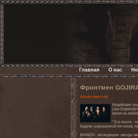
Главная
О нас
Но
Фронтмен GOJIRA
Архив новостей
Индейские гру
(Joe Duplanti
июля на лейбле
"Эта песня - 
будучи сокрушенной бетоном, пр
MAWIZA - восходящие звезды ме