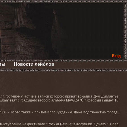
Вход
ты
Новости лейблов
”, гостевое участие в записи которого принят вокалист Джо Дуплантье
Pawkan” взят с грядущего второго альбома MAWIZA “Ül”, который выйдет 18
WIZA. - Но это также и призыв к пробуждению. Даже под тяжестью города,
ступление на фестивале “Rock al Parque” в Колумбии. Однако "Ti Inan