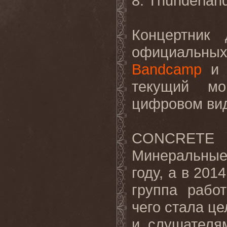
8. Thunderla
Концертник
официальны
Bandcamp
текущий мо
цифровом ви
CONCRETE 
Минеральные
году, а в 201
группа работ
чего стала ц
и слушателя