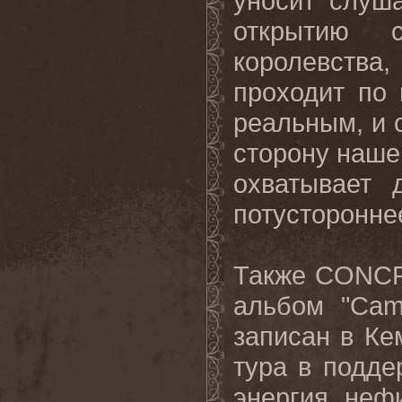
уносит слуш
открытию с
королевства,
проходит по 
реальным, и с
сторону наше
охватывает 
потусторонне
Также CONCR
альбом "Camb
записан в Ке
тура в подде
энергия, неф