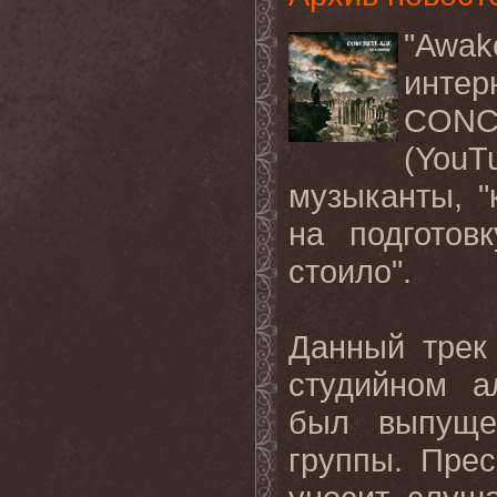
"Awa
инте
CONC
(YouT
музыканты, "
на подготов
стоило".
Данный трек
студийном 
был выпуще
группы. Прес