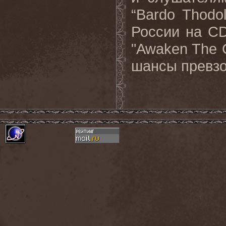
“Bardo Thodol
России на C
"Awaken The 
шансы превзо