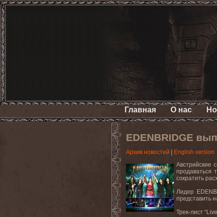
Главная
О нас
Но
EDENBRIDGE выпу
Архив новостей
|
English version
Австрийские 
продаваться 
сократить рас
Лидер
EDENB
представить н
Трек
-
лист
“Li