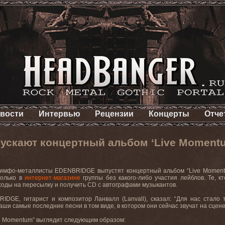
вости
Интервью
Рецензии
Концерты
Отче
скают концертный альбом ‘Live Moment
симфо-металлисты
EDENBRIDGE
выпустят концертный альбом “
Live
Momen
только в
интернет-магазине
группы без какого-либо участия лейблов. Те, 
ходы на пересылку и получить
CD
с автографами музыкантов.
RIDGE
, гитарист и композитор Ланвалл (
Lanvall
), сказал: “Для нас стал
аши самые последние песни в том виде, в котором они сейчас звучат на сцене
ve Momentum”
выглядит следующим образом
: