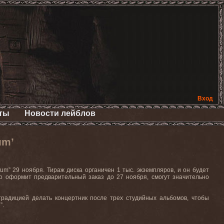
Вход
ты
Новости лейблов
um’
tum
” 29 ноября. Тираж диска органичен 1 тыс. экземпляров, и он будет
кто оформит предварительный заказ до 27 ноября, смогут значительно
о традицией делать концертник после трех студийных альбомов, чтобы
”.