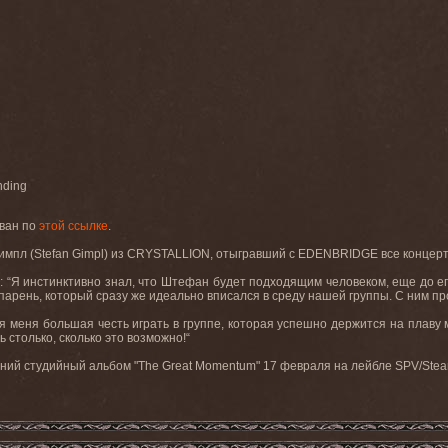
onding
ован по
этой ссылке
.
импл (
Stefan
Gimpl
) из
CRYSTALLION
, отыгравший с
EDENBRIDGE
все концер
: “Я инстинктивно знал, что Штефан будет подходящим человеком, еще до его
парень, который сразу же идеально вписался в среду нашей группы. С ним прос
меня большая честь играть в группе, которая успешно держится на плаву мн
 столько, сколько это возможно!“
ий студийный альбом "The Great Momentum" 17 февраля на лейбле SPV/Ste