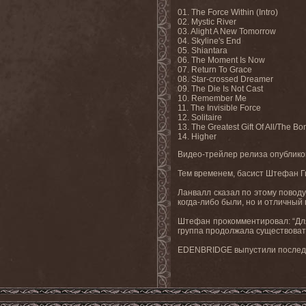
01. The Force Within (Intro)
02. Mystic River
03. Alight A New Tomorrow
04. Skyline's End
05. Shiantara
06. The Moment Is Now
07. Return To Grace
08. Star-crossed Dreamer
09. The Die Is Not Cast
10. Remember Me
11. The Invisible Force
12. Solitaire
13. The Greatest Gift Of All/The B
14. Higher
Видео
-
трейлер релиза опублик
Тем временем, басист Штефан Г
Ланвалл сказал по этому поводу
когда-либо были, но и отличный 
Штефан прокомментировал: “Для 
группа продолжала существовать
EDENBRIDGE выпустили последн