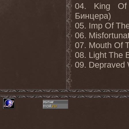
04.
King
Of
Бинцера)
05.
Imp
Of
Th
06.
Misfortuna
07. Mouth Of 
08. Light The
09. Depraved 