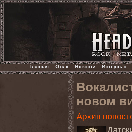
Главная
О нас
Новости
Интервью
Вокалист
новом в
Архив новост
Датск