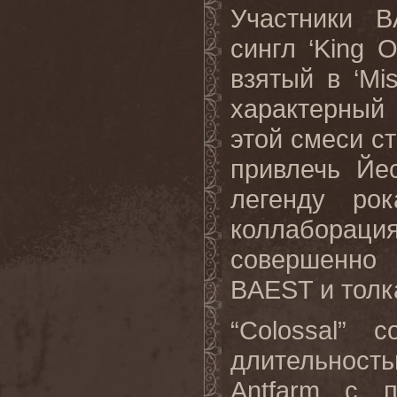
Участники
B
сингл ‘
King
O
взятый в ‘
Mis
характерный 
этой смеси с
привлечь Йе
легенду р
коллабора
совершенно 
BAEST
и толк
“
Colossal
” с
длительнос
Antfarm
с