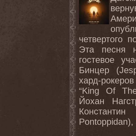
верн
Амер
опубл
четвертого п
Эта песня н
гостевое уч
Бинцер (
Jes
хард-рокеро
“
King
Of
Th
Йохан Нагст
Константин 
Pontoppidan
)