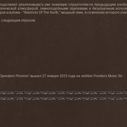
родолжают реализовывать уже знакомую слушателям по предыдущим альбомо
“эпической атмосферой, гимноподобными припевами и безупречным испол
еров альбома - “Warlords Of The North,” мощный гимн, в сочинении которого 
ит следующим образом:
ation Phoenix” вышел 27 января 2023 года на лейбле Frontiers Music Srl.