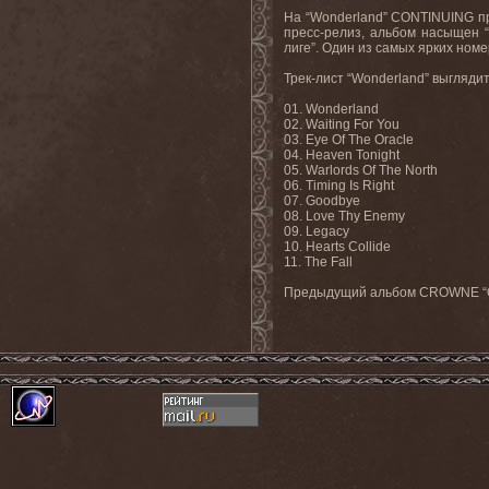
На “Wonderland” CONTINUING п
пресс-релиз, альбом насыщен 
лиге”. Один из самых ярких ном
Трек-лист “Wonderland” выгляд
01. Wonderland
02. Waiting For You
03. Eye Of The Oracle
04. Heaven Tonight
05. Warlords Of The North
06. Timing Is Right
07. Goodbye
08. Love Thy Enemy
09. Legacy
10. Hearts Collide
11. The Fall
Предыдущий альбом CROWNE “Oper