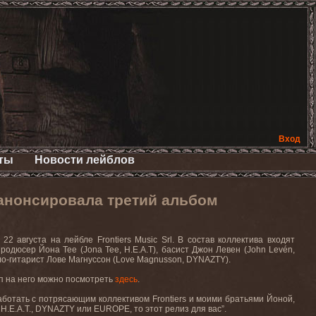
Вход
ты
Новости лейблов
 анонсировала третий альбом
 августа на лейбле Frontiers Music Srl. В состав коллектива входят
продюсер Йона Тее (Jona Tee, H.E.A.T), басист Джон Левен (John Levén,
ло-гитарист Лове Магнуссон (Love Magnusson, DYNAZTY).
ип на него можно посмотреть
здесь
.
Работать с потрясающим коллективом Frontiers и моими братьями Йоной,
.E.A.T., DYNAZTY или EUROPE, то этот релиз для вас”.