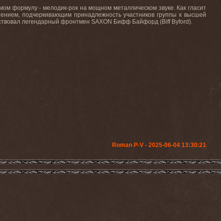
м формулу - мелодик-рок на мощном металлическом звуке. Как гласит
нением, подчеркивающим принадлежность участников группы к высшей
участвовал легендарный фронтмен SAXON Бифф Байфорд (Biff Byford).
Roman P-V - 2025-06-04 13:30:21