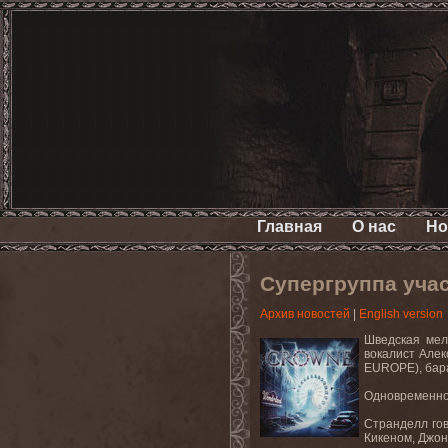
Главная
О нас
Но
Супергруппа уча
Архив новостей
|
English version
Шведская мело
вокалист Алек
EUROPE), бара
Одновременно 
Странделл гов
Кикеном, Джон