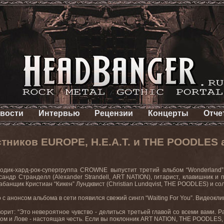
вости
Интервью
Рецензии
Концерты
Отче
стников EUROPE, H.E.A.T. и THE POODLES
дик-хард-рок-супергруппа CROWNE выпустит третий альбом “Wonderland” 22
сандр Странделл (Alexander Strandell, ART NATION), гитарист, клавишник и 
банщик Кристиан “Кикен” Лундквист (Christian Lundqvist, THE POODLES) и со
с анонсом альбома в сети появился свежий сингл “Waiting For You”. Видеокл
орит: “Это невероятное чувство - делиться третьей главой со всеми вами. 
ом и Лове - настоящая честь. Если вы поклонник ART NATION, THE POODLES, H