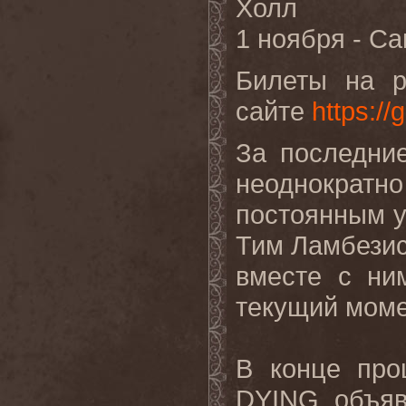
Холл
1 ноября - С
Билеты на р
сайте
https://g
За последни
неоднокра
постоянным у
Тим Ламбезис 
вместе с ни
текущий моме
В конце про
DYING объяв