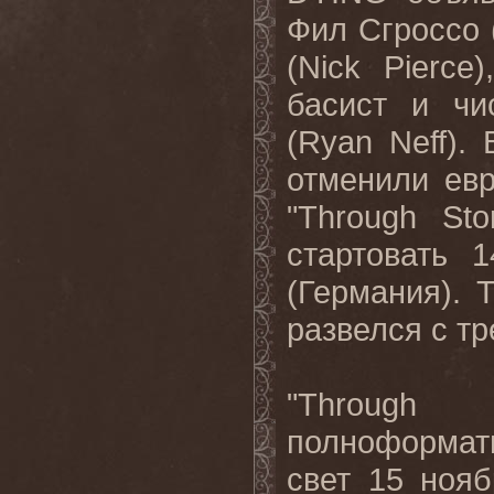
Фил Сгроссо 
(Nick Pierce
басист и чи
(Ryan Neff).
отменили ев
"Through St
стартовать 
(Германия). 
развелся с тр
"Through
полноформат
свет 15 ноя