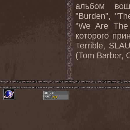
альбом вош
"Burden", "T
"We Are The
которого при
Terrible, S
(Tom Barber,