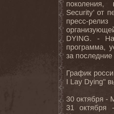
поколения,
Security’ от 
пресс-рели
организующе
DYING. - На
программа, 
за последние 
График россий
I Lay Dying" в
30 октября -
31 октября 