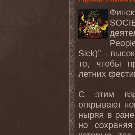
Финс
SOCI
деят
Peopl
Sick)” - выс
то, чтобы п
летних фести
С этим вз
открывают нов
ныряя в ране
но сохраняя