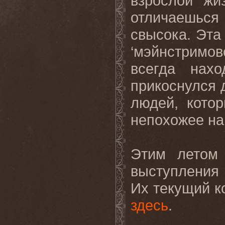
взрослой жи
отличаешься
свысока. Эта
‘мэйнстримо
всегда нах
прикоснулся 
людей, кото
непохожее на 
Этим летом
выступления 
Их текущий к
здесь
.