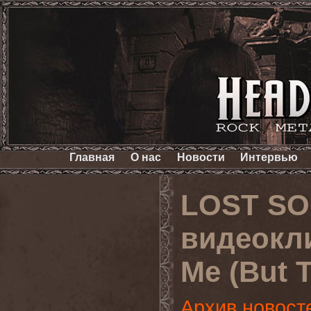
Главная
О нас
Новости
Интервью
LOST SO
видеокли
Me (But T
Архив новост