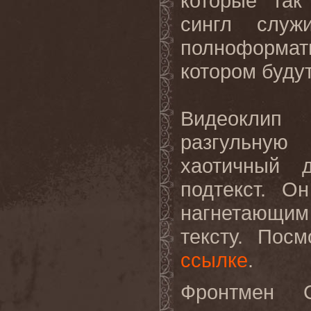
которые так
сингл служ
полноформа
котором буду
Видеоклип 
разгульную
хаотичный 
подтекст. О
нагнетающи
тексту. Пос
ссылке
.
Фронтмен 