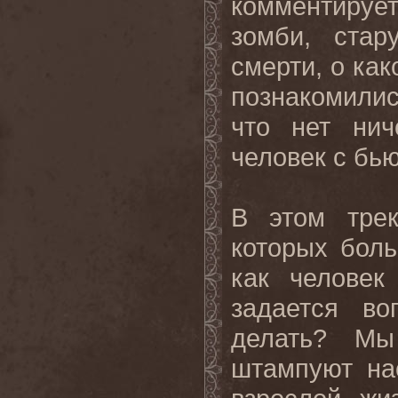
комментируе
зомби, ста
смерти, о как
познакомили
что нет нич
человек с бь
В этом трек
которых боль
как человек
задается во
делать? Мы
штампуют на