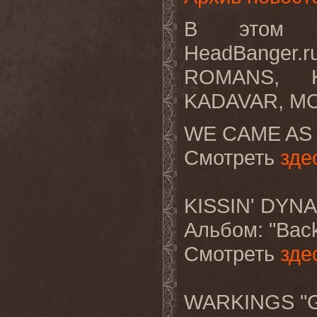
В этом в
HeadBanger.
ROMANS, K
KADAVAR, MO
WE CAME AS 
Смотреть
зде
KISSIN' DYNA
Альбом
: "Bac
Смотреть
зде
WARKINGS "Ge