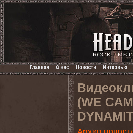
Главная
О нас
Новости
Интервью
Видеокл
(WE CAM
DYNAMITE
Архив новост