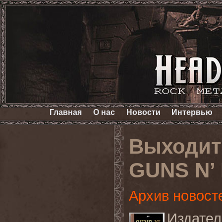
Главная
О нас
Новости
Интервью
Выходит 
GUNS N’
Архив новост
Издател