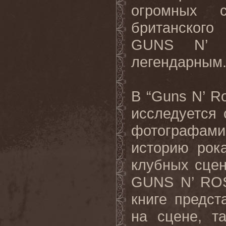
огромных 
британского
GUNS N’ R
легендарным
В “Guns N’ Ro
исследуется
фотографами 
историю рок
клубных сцен
GUNS N’ ROS
книге предс
на сцене, т