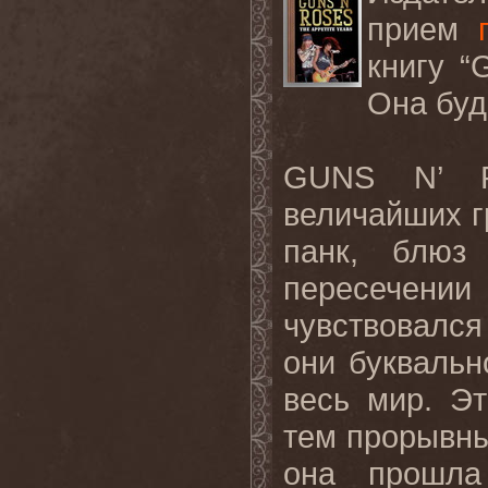
прием
книгу “
Она буд
GUNS N’ R
величайших г
панк, блюз
пересечени
чувствовалс
они буквальн
весь мир. Э
тем прорывны
она прошла