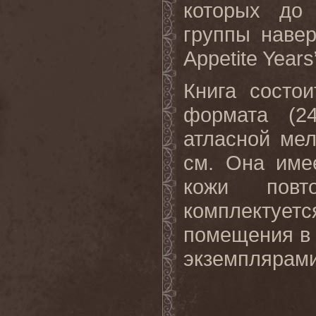
которых до 
группы наве
Appetite Years
Книга состо
формата (2
атласной ме
см. Она име
кожи повт
комплектует
помещения в 
экземплярами