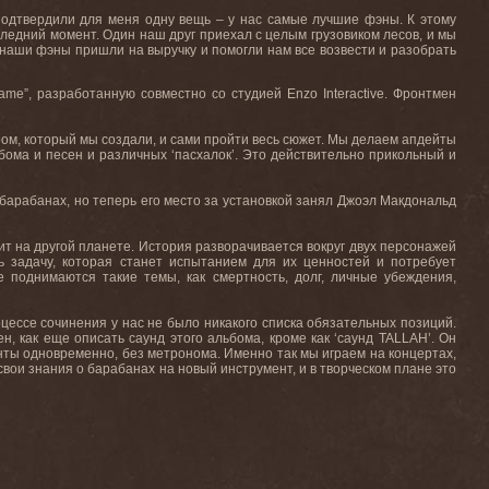
подтвердили для меня одну вещь – у нас самые лучшие фэны. К этому
ледний момент. Один наш друг приехал с целым грузовиком лесов, и мы
о наши фэны пришли на выручку и помогли нам все возвести и разобрать
ame
”, разработанную совместно со студией
Enzo
Interactive
. Фронтмен
иром, который мы создали, и сами пройти весь сюжет. Мы делаем апдейты
ьбома и песен и различных ‘пасхалок’. Это действительно прикольный и
на барабанах, но теперь его место за установкой занял Джоэл Макдональд
одит на другой планете. История разворачивается вокруг двух персонажей
ь задачу, которая станет испытанием для их ценностей и потребует
 поднимаются такие темы, как смертность, долг, личные убеждения,
цессе сочинения у нас не было никакого списка обязательных позиций.
н, как еще описать саунд этого альбома, кроме как ‘саунд TALLAH’. Он
ты одновременно, без метронома. Именно так мы играем на концертах,
 свои знания о барабанах на новый инструмент, и в творческом плане это