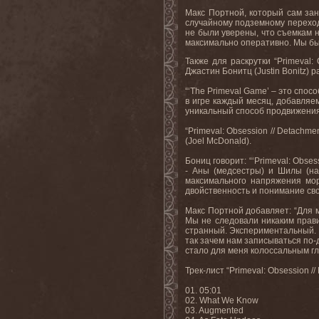
Макс Портной, который сам зан
случайному подземному переход
не были уверены, что съемкам н
максимально оперативно. Мы бы 
Также для раскрутки “
Primeval
:
Джастин Бонитц (
Justin
Bonitz
) р
“‘
The
Primeval
Game
’ – это спо
в игре каждый месяц, добавляем
уникальный способ продвижения, 
“
Primeval
:
Obsession
//
Detachme
(Joel McDonald).
Бониц говорит: “‘Primeval: Obse
- Аны (медсестры) и Шилы (на
максимального напряжения мор
двойственность и понимание сво
Макс Портной добавляет: “Для 
Мы не следовали никаким правил
странный. Экспериментальный. 
так зачем нам записываться по-д
стало для меня колоссальным гл
Трек
-
лист
“Primeval: Obsession /
01. 05:01
02. What We Know
03. Augmented