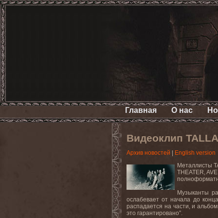
Главная
О нас
Но
Видеоклип TALLAH
Архив новостей
|
English version
Металлисты TA
THEATER, AVE
полноформатн
Музыканты ра
ослабевает от начала до конца
распадается на части, и альбо
это гарантировано”.