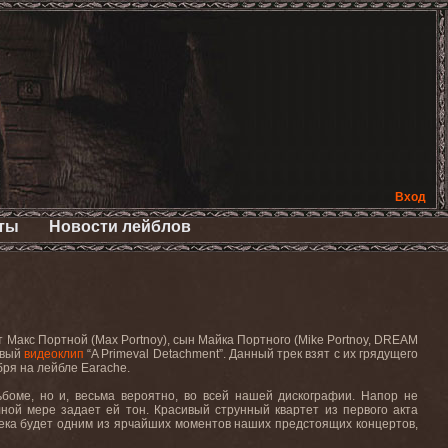
Вход
ты
Новости лейблов
 Макс Портной (Max Portnoy), сын Майка Портного (Mike Portnoy, DREAM
овый
видеоклип
“A Primeval Detachment”
. Данный трек взят с их грядущего
ября на лейбле
Earache
.
боме, но и, весьма вероятно, во всей нашей дискографии. Напор не
лной мере задает ей тон. Красивый струнный квартет из первого акта
река будет одним из ярчайших моментов наших предстоящих концертов,