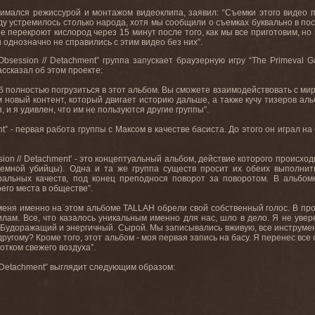
имался режиссурой и монтажом видеоклипа, заявил: “Съемки этого видео 
у устремилось столько народа, хотя мы сообщили о съемках буквально в пос
е перекроют кислород через 15 минут после того, как мы все приготовим, н
однозначно не справились с этим видео без них”.
Obsession
//
Detachment
” группа запускает браузерную игру “
The
Primeval
G
ассказал об этом проекте:
соб полностью погрузиться в этот альбом. Вы сможете взаимодействовать с м
 новый контент, который двигает историю дальше, а также кучу тизеров ал
и я удивлен, что им не пользуются другие группы”.
nt
” - первая работа группы с Максом в качестве басиста. До этого он играл 
ssion // Detachment’ - это концептуальный альбом, действие которого происх
емной убийцы). Одна и та же группа существ просит их обеих выполнит
альных качеств, под конец преподнося поворот за поворотом. В альбоме
его места в обществе”.
меня именно на этом альбоме TALLAH обрели свой собственный голос. В про
ам. Все, что казалось уникальным именно для нас, шло в дело. Я не увере
Будоражащий и энергичный. Сырой. Мы записывались вживую, все инструмен
ругому? Кроме того, этот альбом - моя первая запись на басу. Я перенес все
отком свежего воздуха”.
/ Detachment”
выглядит
следующим
образом
: