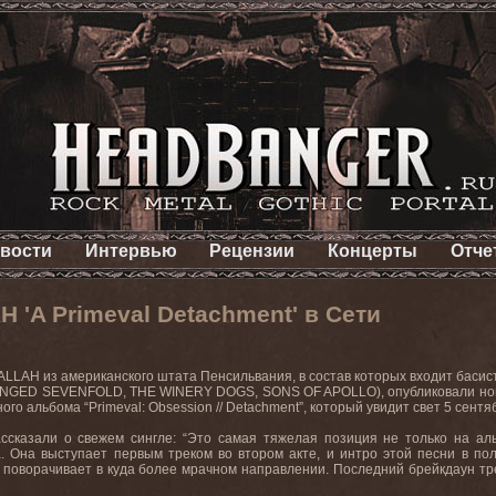
вости
Интервью
Рецензии
Концерты
Отче
 'A Primeval Detachment' в Сети
LLAH из американского штата Пенсильвания, в состав которых входит басист
NGED SEVENFOLD, THE WINERY DOGS, SONS OF APOLLO), опубликовали н
ого альбома “
Primeval
:
Obsession
//
Detachment
”, который увидит свет 5 сент
ссказали о свежем сингле: “Это самая тяжелая позиция не только на аль
. Она выступает первым треком во втором акте, и интро этой песни в по
м поворачивает в куда более мрачном направлении. Последний брейкдаун т