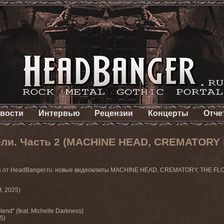
вости
Интервью
Рецензии
Концерты
Отче
ли. Часть 2 (MACHINE HEAD, CREMATORY и
та от HeadBanger.ru: новые видеоклипы MACHINE HEAD, CREMATORY, THE 
t, 2025)
iend" (feat. Michelle Darkness)
5)