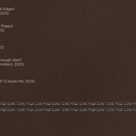
h Edges"
2025)
 Poppy)
25)
25)
rough Stars"
rontiers, 2025)
" (Clouds Hill, 2025)