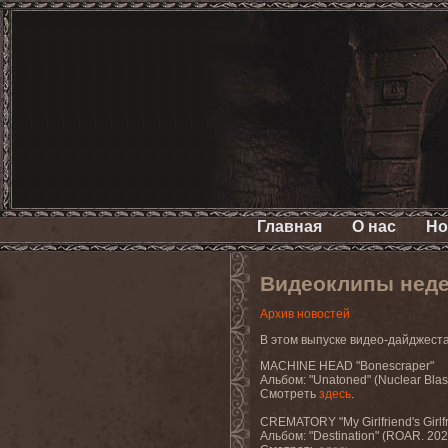
Главная
О нас
Но
Видеоклипы неде
Архив новостей
В этом выпуске видео-дайджес
MACHINE HEAD "Bonescraper"
Альбом: "Unatoned" (Nuclear Blas
Смотреть
здесь
.
CREMATORY "My Girlfriend's Girlfr
Альбом: "Destination" (ROAR. 202