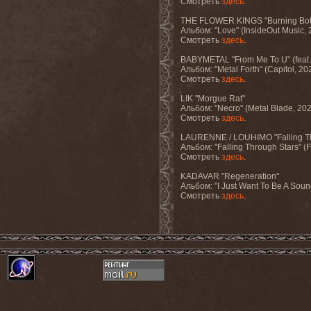
Смотреть
здесь
.
THE FLOWER KINGS "Burning Bot
Альбом: "Love" (InsideOut Music, 
Смотреть
здесь
.
BABYMETAL "From Me To U" (feat.
Альбом: "Metal Forth" (Capitol, 20
Смотреть
здесь
.
LIK "Morgue Rat"
Альбом: "Necro" (Metal Blade, 20
Смотреть
здесь
.
LAURENNE / LOUHIMO "Falling Th
Альбом: "Falling Through Stars" (F
Смотреть
здесь
.
KADAVAR "Regeneration"
Альбом: "I Just Want To Be A Sound
Смотреть
здесь
.