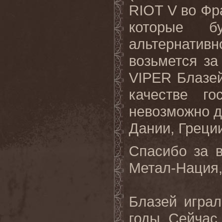
RIOT V во Фр
которые 
альтернативн
возьмется за
VIPER Блазей 
качестве г
невозможно д
Дании, Греци
Спасибо за 
Метал-Нация,
Блазей игра
годы. Сейчас