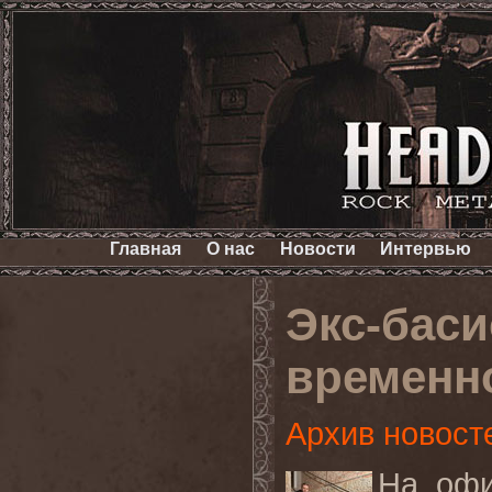
Главная
О нас
Новости
Интервью
Экс-бас
временно
Архив новост
На офи