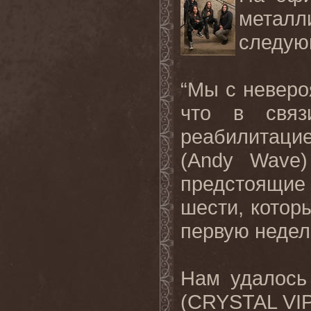
металл
следую
“Мы с невер
что в связ
реабилитаци
(Andy Wave)
предстоящи
шести, котор
первую недел
Нам удалось
(CRYSTAL VIP