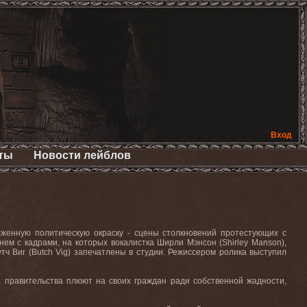
Вход
ты
Новости лейблов
аженную политическую окраску - сцены столкновений протестующих с
нем с кадрами, на которых вокалистка Ширли Мэнсон (
Shirley
Manson
),
тч Виг (
Butch
Vig
) запечатлены в студии. Режиссером
ролика
выступил
да правительства плюют на своих граждан ради собственной жадности,