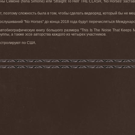
ины Симоне (
Nina
Simone
) или '
Straight
To
Hell
'
THE
CLASH
, '
No
Horses
' заста
т, поэтому сложность была в том, чтобы сделать видеоряд, который бы не м
рослушиваний "
No
Horses
" до конца 2018 года будут перечисляться Междунаро
автобиографическую книгу большого размера "
This
Is
The
Noise
That
Keeps
ппы, а также эссе авторства каждого из четырех участников.
астролируют по США
.