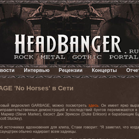
вости
Интервью
Рецензии
Концерты
Отче
GE 'No Horses' в Сети
 новый видеоклип
GARBAGE
, можно посмотреть
здесь
. Он имеет ярко выр
типравительственных демонстраций и последствий бунтов перемежаются в 
 Маркер (
Steve
Marker
), басист Дюк Эриксон (
Duke
Erikson
) и барабанщик Бу
cott Stuckey).
б источниках вдохновения для клипа, Стаки говорит: “Я заметил, что ког
саундтрек обычно надирает всем задницы.