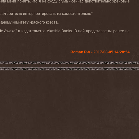
вила меня понять, что я не сходу с ума - сейчас действительно хреновые
ешал зрителю интерпретировать их самостоятельно”.
дному комитету красного креста.
Me
Awake
" в издательстве
Akashic
Books
. В ней представлены ранее не
Roman P-V - 2017-08-05 14:28:54