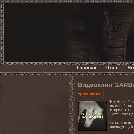
Главная
О нас
Но
Видеоклип GARBA
Архив новостей
"
No
Horses
",
полицией, ан
гитарист Стив
Скотт
Стаки
(S
Рассказывая о
последующий 