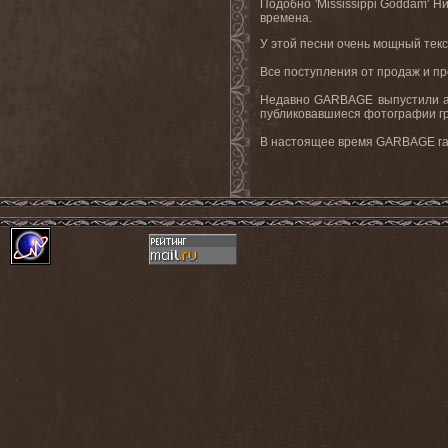
Подобно '
Mississippi
Goddam
' Н
времена.
У этой песни очень мощный текс
Все поступления от продаж и п
Недавно
GARBAGE
выпустили 
публиковавшиеся фотографии гру
В
настоящее
время
GARBAGE
г