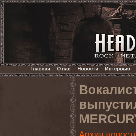
Главная
О нас
Новости
Интервью
Вокалис
выпусти
MERCURY
Архив новост