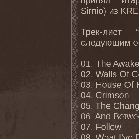
принял гита
Sirnio) из KR
Трек-лист 
следующим о
01. The Awake
02. Walls Of C
03. House Of 
04. Crimson
05. The Chan
06. And Betwe
07. Follow
08. What I've