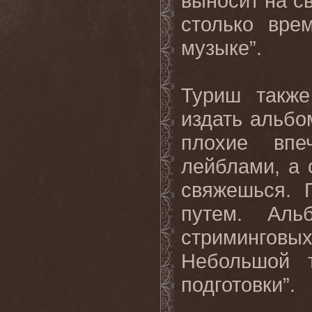
выносит на с
столько вре
музыке”.
Туриш также
издать альбо
плохие впе
лейблами, а 
свяжешься. 
путем. Ал
стримингов
Небольшой 
подготовки”.