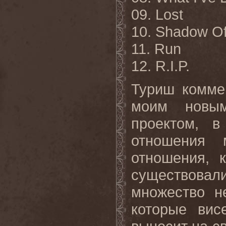
09. Lost
10. Shadow O
11. Run
12. R.I.P.
Туриш комме
моим новы
проектом, в
отношения
отношения, 
существовали
множество н
которые вис