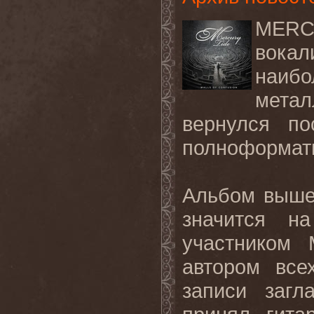
MERC
вокал
наиб
мета
вернулся п
полноформатн
Альбом выше
значится н
участником
автором все
записи загл