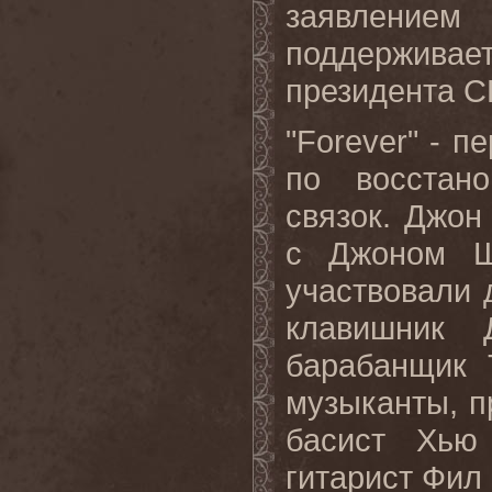
заявление
поддержива
президента 
"Forever" - 
по восстан
связок. Джон
с Джоном Ш
участвовали 
клавишник 
барабанщик Т
музыканты, п
басист Хью
гитарист Фил Э