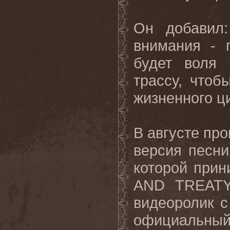
Он добавил
внимания - п
будет воля 
трассу, чтоб
жизненного ци
В августе про
версия песни 
которой при
AND TREATY
видеоролик с
официальны