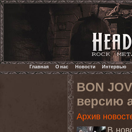
Главная
О нас
Новости
Интервью
BON JOVI
версию а
Архив новост
В нов