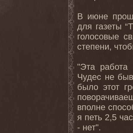
В июне прош
для газеты “
голосовые св
степени, чтоб
"Эта работа 
Чудес не быв
было этот г
поворачивае
вполне способ
я петь 2,5 ча
- нет".