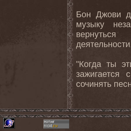
Бон Джови д
музыку нез
вернуться
деятельности
"Когда ты э
зажигается 
сочинять пес