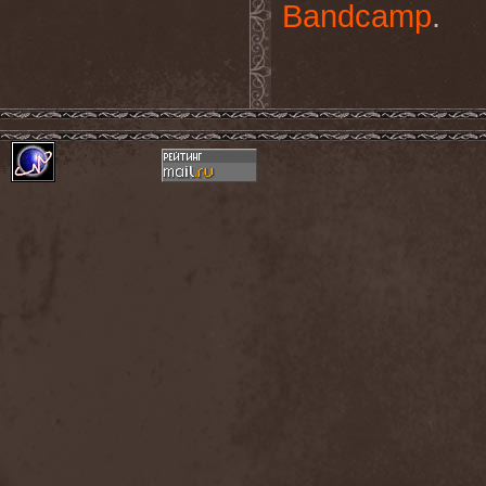
Bandcamp
.