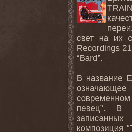
TRAI
каче
переи
свет на их 
Recordings
21
“
Bard
”.
В название
E
означающе
современно
певец”. В 
записанных
композиция “