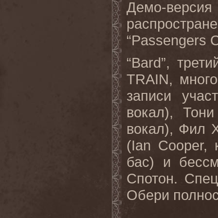
Демо-версия
распростране
“
Passengers
C
“Bard”, тре
TRAIN
, мног
записи учас
вокал), Тон
вокал), Фил Х
(Ian Cooper,
бас) и бесс
Спотон. Спе
Обери полнос