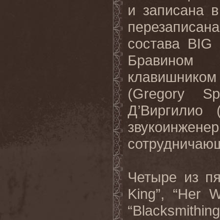
и записана в
перезаписа
состава
BIG
Бравином
клавишнико
(
Gregory
Sp
Д’Виргилио 
звукоинжене
сотрудничающ
Четыре
из
п
King”, “Her W
“Blacksmithi