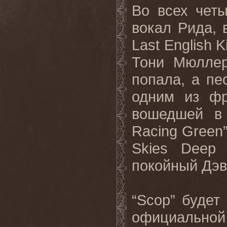
Во всех четы
вокал Рида, 
Last
English
K
Тони Мюллер
попала, а пе
одним из фр
вошедшей в 
Racing
Green
Skies
Deep
покойный Дэв
“
Scop
” будет
официально