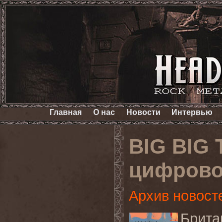
Главная
О нас
Новости
Интервью
BIG BIG
цифровой
Архив новост
Брита