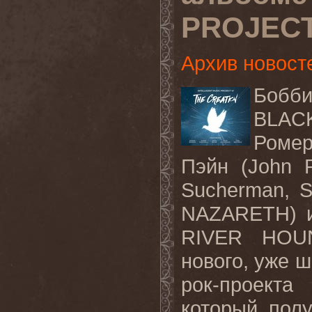
PROJEC
Архив новост
Бобби
BLAC
Ромер
Пэйн (John 
Sucherman, S
NAZARETH) и
RIVER HOUN
нового, уже ш
рок-проект
который полу