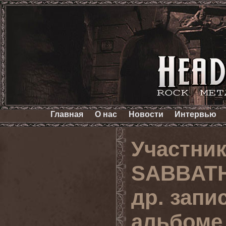
Главная
О нас
Новости
Интервью
Участни
SABBATH
др. запи
альбоме