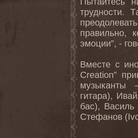
Пытайтесь н
трудности. 
преодолеват
правильно, 
эмоции”, - го
Вместе с ин
Creation” пр
музыканты –
гитара), Ивай
бас), Василь 
Стефанов (Ivo