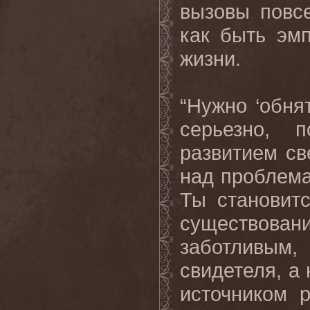
вызовы повс
как быть эм
жизни.
“Нужно ‘обня
серьезно, 
развитием св
над проблема
Ты становит
существова
заботливы
свидетеля, а
источником 