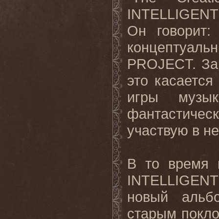
INTELLIGENT
Он говорит: 
концептуал
PROJECT. За
это касается
игры музык
фантастичес
участвую в не
В то время 
INTELLIGENT
новый альб
старым покло