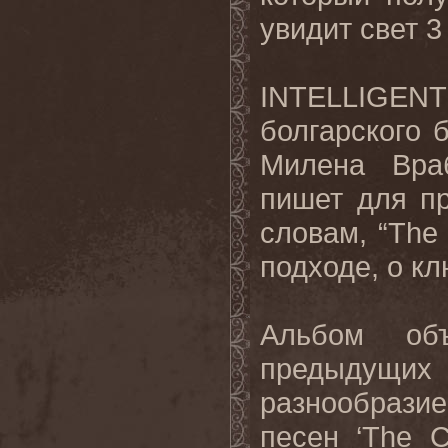
увидит свет 3
INTELLIGEN
болгарского 
Милена Враб
пишет для пр
словам, “The 
подходе, о кл
Альбом об
предыдущих
разнообрази
песен ‘The C