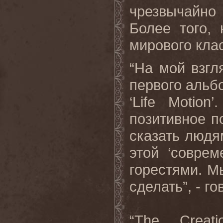
чрезвычайно 
Более того,
мирового кла
“На мой взгля
первого альб
‘Life Motio
позитивное п
сказать людя
этой ‘совре
горестями. М
сделать”, - г
“The Creat