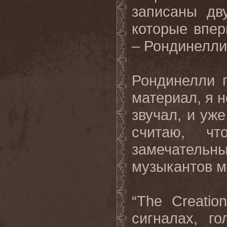
записаны дв
которые впер
– Рондинелли
Рондинелли 
материал, я н
звучал, и уж
считаю, чт
замечатель
музыкантов м
“The Creatio
сигналах, г