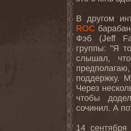
В другом ин
ROC
барабан
Фэб (Jeff F
группы: "Я т
слышал, чт
предполага
поддержку. 
Через нескол
чтобы доде
сочинил. А по
14 сентября