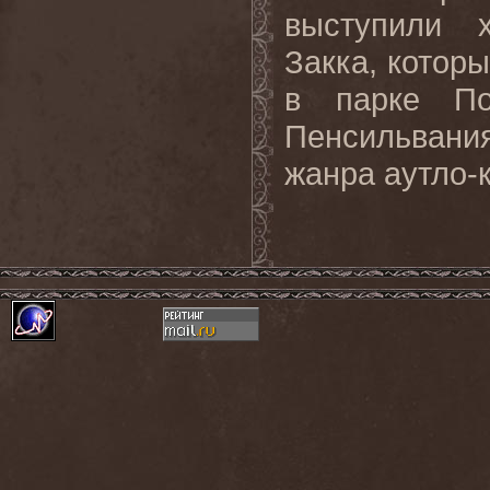
выступили 
Закка, которы
в парке По
Пенсильвани
жанра аутло-