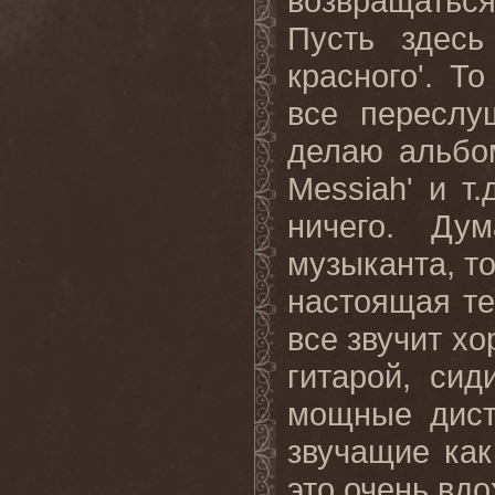
возвращатьс
Пусть здесь
красного'. Т
все переслу
делаю альбомы
Messiah' и т
ничего. Ду
музыканта, то
настоящая те
все звучит х
гитарой, си
мощные дист
звучащие как
это очень вдо