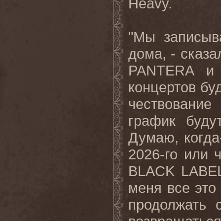
Heavy.
"Мы записыв
дома, - сказа
PANTERA и 
концертов буд
чествование
график буд
Думаю, когда-
2026-го или 
BLACK LABEL
меня все это
продолжать 