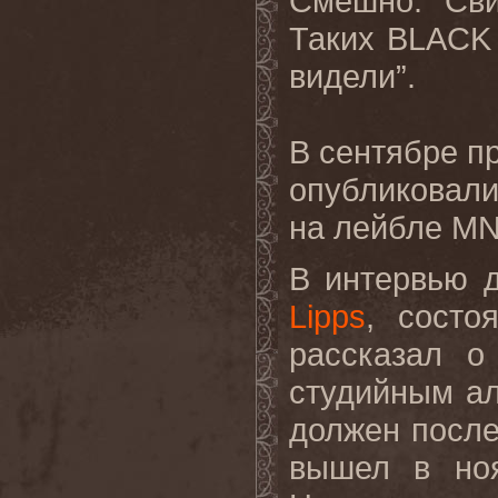
Смешно. Сви
Таких BLACK
видели”.
В сентябре 
опубликовали
на лейбле MN
В интервью 
Lipps
, состо
рассказал о
студийным а
должен после
вышел в но