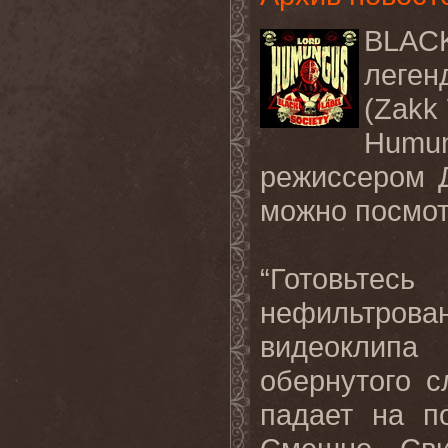
BLA
леген
(Zakk
Humun
режиссером Д
можно посмо
“Готовьте
нефильтро
видеоклипа
обернутого с
падает на по