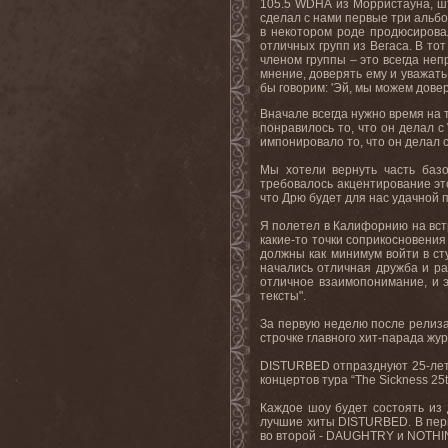
105.5
WDHA
из Морристауна, ш
сделал с нами первые три альбом
в некотором роде продюсировал
отличных групп из Вегаса. В
тот
членом группы – это всегда неп
мнение, доверять ему и уважать
бы говорим: 'Эй, мы можем довер
Вначале всегда нужно время на 
понравилось то, что он делал с
импонировало то, что он делал с
Мы хотели вернуть часть баз
требовалось акцентирование эт
что Дрю будет для нас удачной 
Я полетел в Калифорнию на встре
какие-то точки соприкосновения
должны как минимум войти в сту
начались
отличная
дружба
и
ра
отличное взаимопонимание, и э
тексты".
За первую неделю после релиза
строчке главного хит-парада жур
DISTURBED отпразднуют 25-лети
концертов тура “The Sickness 25
Каждое шоу будет состоять из 
лучшие хиты DISTURBED. В перв
во второй - DAUGHTRY и NOTH