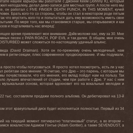
 этапе нашей карьеры мы работали с Джонни Кеем (
Johnny
K
), который
н жил неподалеку, делал демо-записи для местных групп. А после него мы
асе, он работал с
FIVE
FINGER
DEATH
PUNCH
,
IN
THIS
MOMENT
, кучей
ловек
.
Брать кого-то со стороны, чтобы он стал в некотором роде пятым
так что впустить кого-то и попытаться дать ему возможность иметь свое
рытыми
.
По мере того, как мы становимся старше, мы открываемся и как
зов и подталкивать нас вперед'.
стоящее время привлекает мое внимание. Дэйв
моложе
нас
,
ему
за
30.
Мне
бомных песен с
PAPA
ROACH
,
POP
EVIL
и так далее. В общем, мне очень
DISTURBED
может сложиться по-настоящему удачный альянс.
вида (
David
Draiman
). Хотя он по-прежнему очень мелодичный, нам
ием в ритм-секции, плюс современное продюсирование. И мы подумали,
 а просто чтобы потусоваться. Я просто хотел посмотреть, есть ли у нас
л ребятам свое мнение: 'Я считаю, что Дрю – это парень, с которым мы
ы почувствовали, что его мнения, его вклад пойдут нам на пользу. Так
ло лучших впечатлений от студии, чем при работе с Дрю. У нас с ним
 музыкальная основа, которая вдохновит его на вокальные мелодии и
 22 тыс. составляли продажи полного альбома. Он дебютировал на 13-й
ом этот краеугольный диск будет исполняться полностью. Первый из 34
ий на текущий момент пятикратно “платиновый” статус, а во втором –
имся вокалистом Адамом Гонтье (Adam Gontier), а также SEVENDUST, а