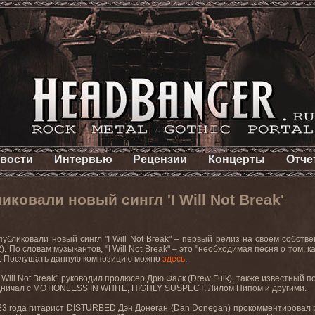
вости
Интервью
Рецензии
Концерты
Отче
ковали новый сингл 'I Will Not Break'
публиковали новый сингл "
I
Will
Not
Break
" – первый релиз на своем собств
2).
По словам музыкантов, "
I
Will
Not
Break
" – это "необходимая песня о том, 
". Послушать
данную
композицию
можно
здесь
.
Will
Not
Break
" руководил продюсер Дрю Фалк
(Drew Fulk),
также
известный
п
дничал с
MOTIONLESS
IN
WHITE
,
HIGHLY
SUSPECT
, Лилом Пипом и другими.
3 года гитарист
DISTURBED
Дэн Донеган (
Dan
Donegan
) прокомментировал 