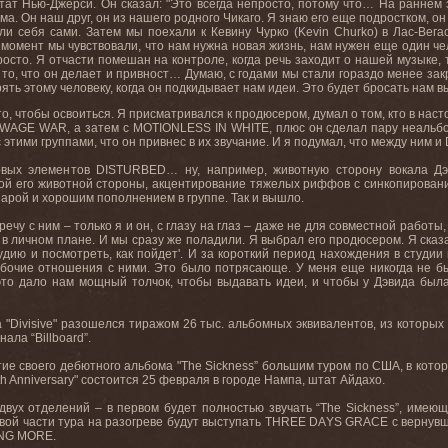
тат Нью-Джерси. Он сказал: "Это всегда непросто, потому что… На раннем
а. Он наш друг, он из нашего родного Чикаго. Я знаю его еще подростком, о
и себя сами. Затем мы поехали к Кевину Чурко (
Kevin
Churko
) в Лас-Вег
момент
мы
чувствовали
,
что
нам
нужна
новая
жизнь
,
нам
нужен
еще
один
че
росто. Я отчасти помешан на контроле, когда речь заходит о нашей музыке, 
 то, что он делает и привност… Думаю
,
с
годами
мы
стали
гораздо
менее
зак
ять этому человеку, когда он подкидывает нам идеи. Это будет бросать нам вы
то, чтобы освоиться. Я присматривался к продюсером, думал о том, кто в на
WAGE
WAR
, а затем с
MOTIONLESS
IN
WHITE
, плюс он сделал пару неаль
 этими группами, что он привнес в их звучание. И я подумал, что между ним и
овых элементов
DISTURBED
… ну, например, животную сторону вокала Дэ
ой его животной стороны, акцентирование тяжелых риффов с синкопирован
парой и хорошим пополнением в группе. Так
и
вышло
.
чу с ним – только я и он, с глазу на глаз – даже не для совместной работы,
 в личном плане. И
мы
сразу
же
поладили
.
Я выбрал его продюсером. Я сказа
дию и посмотреть, как пойдет'. И за короткий период нахождения в студии м
бочие
отношения
с
ними
.
Это было потрясающе. У меня еще никогда не бы
то дало нам мощный толчок, чтобы выдавать идеи, и чтобы у Дэвида была
 "
Divisive
" разошелся тиражом 26 тыс. альбомных эквивалентов, из которых
нала “
Billboard
”.
е своего дебютного альбома "The Sickness” большим туром по США, в котор
th Anniversary" состоится 25 февраля в городе Нампа, штат Айдахо.
двух отделений – в первом будет полностью звучать “The Sickness”, имеющ
ой части тура на разогреве будут выступать THREE DAYS GRACE с вернувш
ING MORE.