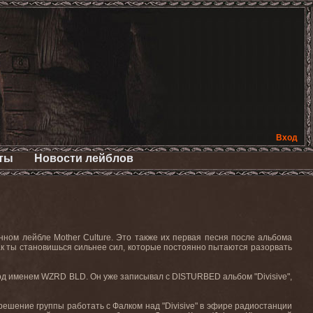
Вход
ты
Новости лейблов
енном лейбле
Mother
Culture
. Это
также
их
первая
песня
после
альбома
как ты становишься сильнее сил, которые постоянно пытаются разорвать
од
именем
WZRD BLD.
Он уже записывал с
DISTURBED
альбом "
Divisive
",
решение группы работать с Фалком над "
Divisive
" в эфире радиостанции