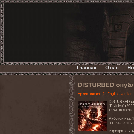
Главная
О нас
Но
DISTURBED опубли
Архив новостей
|
English version
DISTURBED
о
"Divisive" (202
тебя на части
Работой над "
I
а также сотру
В феврале 202