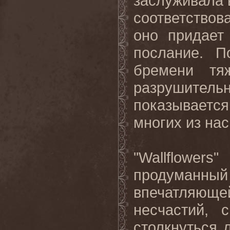
заслуживала 
соответствов
оно придает
послание. П
бремени тя
разрушитель
показывается
многих из на
"Wallflower
продуман
впечатляюще
несчастий, 
столкнуться л