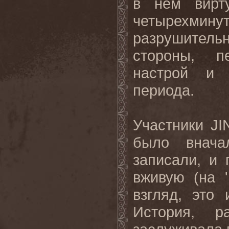
в нем вирт
четырехминут
разрушител
стороны, п
настрой и 
периода.
Участники JIN
было внача
записали, и
вживую (на '
взгляд, это
История, р