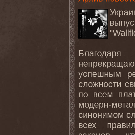
Украи
выпу
"Wallf
Благодаря
непрекраща
успешным ре
сложности св
по всем пла
модерн-ме
синонимом с
всех прави