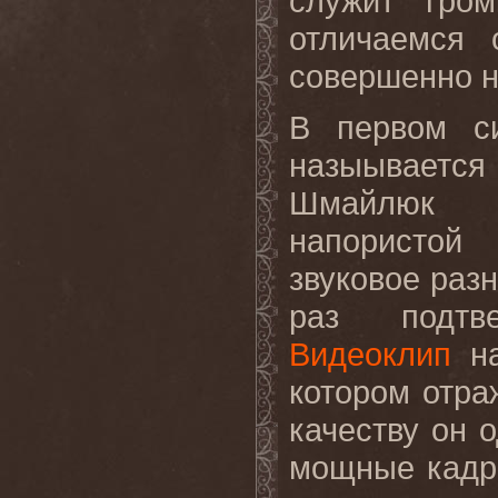
служит гро
отличаемся 
совершенно н
В первом си
назыывается
Шмайлюк п
напористой
звуковое разн
раз подтве
Видеоклип
на
котором отра
качеству он 
мощные кадр