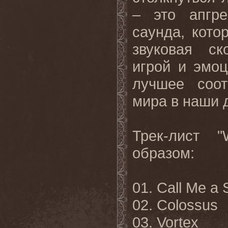
– это апгре
саунда, кото
звуковая ск
игрой и эмоц
лучшее соот
мира в наши 
Трек-лист "
образом:
01. Call Me a
02. Colossus
03. Vortex