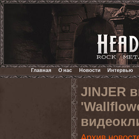
Главная
О нас
Новости
Интервью
JINJER 
'Wallflow
видеокли
Архив новост