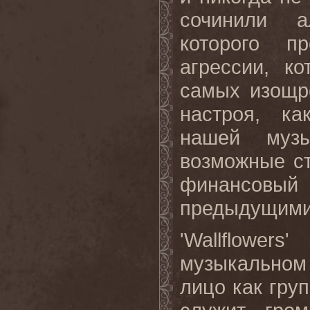
сочинили а
которого п
агрессии, к
самых изощр
настроя, ка
нашей муз
возможные ст
финансовый 
предыдущими
'Wallflowe
музыкальном 
лицо как груп