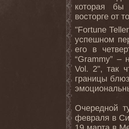
которая бы 
восторге от то
"Fortune Telle
успешном
пе
его
в
четве
“
Grammy
” – 
Vol
. 2", так 
границы блюз
эмоциональн
Очередной т
февраля в Си
19 марта в М