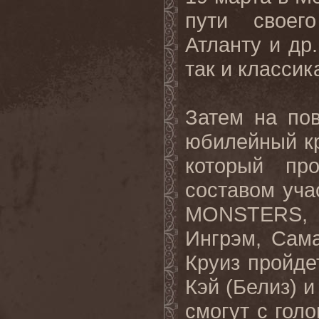
пути своег
Атланту и др.
так и классик
Затем на по
юбилейный кр
который пр
составом уча
MONSTERS
,
Ингрэм, Сам
Круиз пройде
Кэй (Белиз) и
смогут с голо