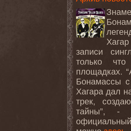
Знаме
Бонам
леген
Хагар
записи син
только что
площадках. 
Бонамассы с
Хагара дал н
трек, созда
тайны”, - 
официальны