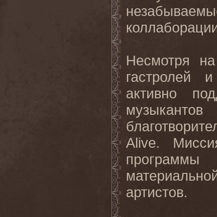
незабываем
коллаборации
Несмотря на
гастролей и
активно по
музыкан
благотвори
Alive
. Мисси
программ
материаль
артистов.