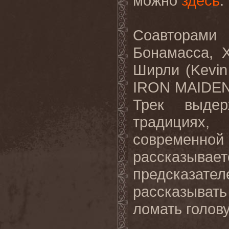
можно
здесь
.
Соавторами
Бонамасса
,
Ширли
(Kevin
IRON MAIDE
Трек выдер
традициях
современн
рассказыва
предсказате
рассказывать
ломать голову