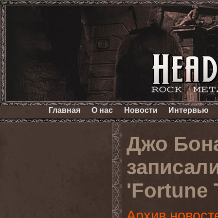
Главная
О нас
Новости
Интервью
Джо Бон
записал
'Fortune 
Архив новост