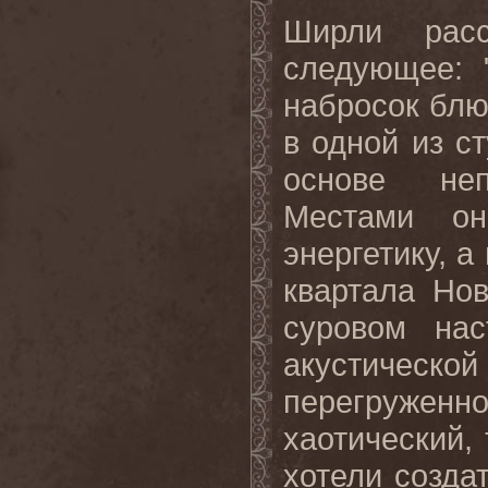
Ширли расс
следующее: 
набросок блю
в одной из с
основе неп
Местами он
энергетику
,
а
квартала
Нов
суровом на
акустическо
перегруже
хаотический,
хотели созда