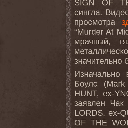
SIGN OF TH
сингла. Виде
просмотра
з
“Murder At Mi
мрачный, т
металлическ
значительно 
Изначально 
Боулс (Mark
HUNT, ex-YN
заявлен Чак
LORDS, ex-Q
OF THE WOLF