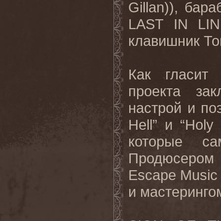
Gillan)), бар
LAST IN LIN
клавишник То
Как гласит 
проекта за
настрой и по
Hell” и “Holy
которые са
Продюсером 
Escape Music 
и мастеринго