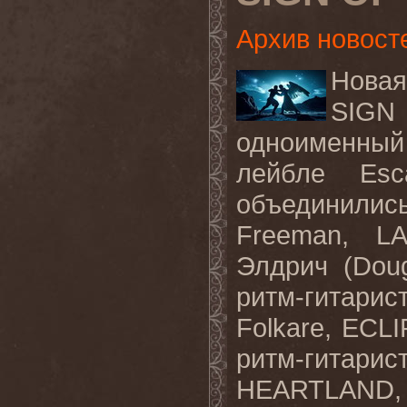
Архив новост
Нова
SIG
одноименный
лейбле Esc
объединилис
Freeman, LA
Элдрич (Doug
ритм-гитарис
Folkare, EC
ритм-гитар
HEARTLAND, 