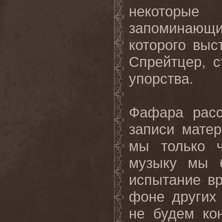
некоторы
запоминающ
которого выс
Спрейтцер, 
упорства.
Фафара расс
записи матер
мы только ч
музыку мы 
испытание в
фоне других
не будем ко