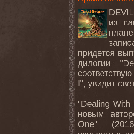
DEVI
из са
план
запис
придется вып
дилогии
"D
соответству
I",
увидит
све
"
Dealing
With
новым автор
One
" (201