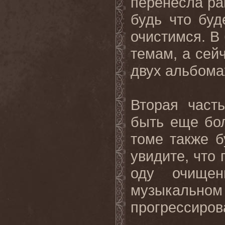
перенесла ра
будь что буд
очистимся. В
темам, а сей
двух альбомах
Вторая часть
быть еще бол
томе также 
увидите, что 
оду очищен
музыкальн
прогрессирова