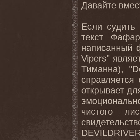
Давайте
вмес
Если судить 
текст Фафа
написанный ф
Vipers
" являе
Тиманна), "
D
справляется 
открывает д
эмоциональ
чистого л
свидетельств
DEVILDRIVE