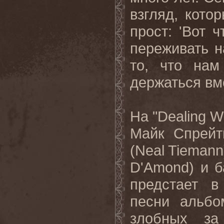
взгляд
,
кото
прост
: '
Вот
ч
переживать
н
то
,
что
нам
держаться
вм
На
"Dealing W
Майк
Спрейт
(Neal Tiemann
D'Amond)
и
б
предстает
в
песни альбо
злобных з