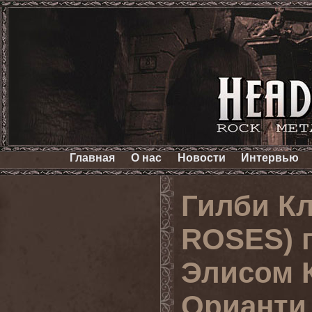
Главная
О нас
Новости
Интервью
Гилби Кл
ROSES) п
Элисом 
Орианти