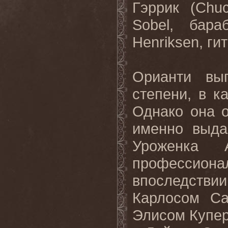
Гэррик (Chu
Sobel, бар
Henriksen, ги
Орианти вы
степени, в к
Однако она 
именно выда
Уроженка 
профессион
впоследств
Карлосом Са
Элисом Купер