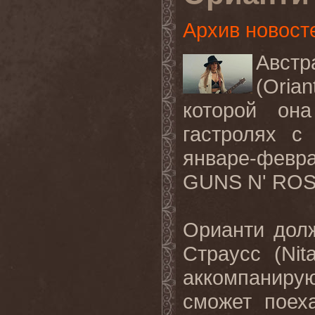
Архив новост
Авст
(
Orian
которой он
гастролях с
январе-февр
GUNS
N
'
ROS
Орианти дол
Страусс (
Nit
аккомпаниру
сможет поех