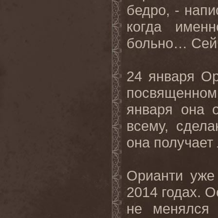
бедро, - напи
когда имен
больно… Сей
24 января Ор
посвященном
января она 
всему, сдела
она получает
Орианти уже
2014 годах. О
не менялся 