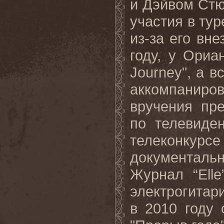
и Дэйвом Стю
участия в туре
из-за его вне
году, у Ориа
Journey", а в
аккомпаниро
вручения пр
по телевиде
телеконкурс
документаль
Журнал “Ell
электрогитари
в 2010 году 