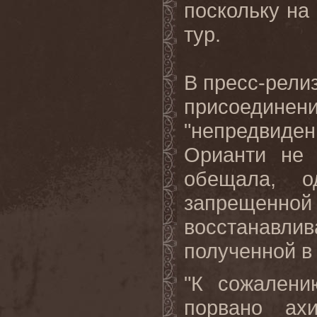
поскольку на
тур.
В пресс-рели
присоединен
"непредвиден
Орианти не 
обещала, о
запрещенной
восстанавл
полученной в
"К сожалени
порвано ах