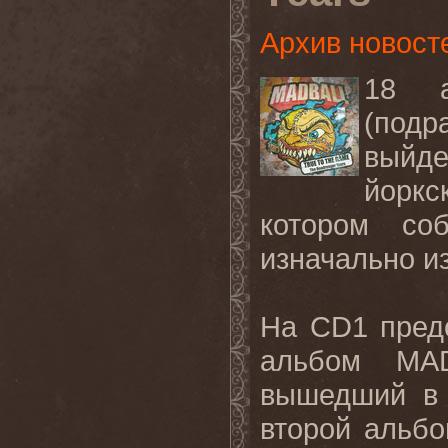
Архив новост
18 а
(подр
выйд
йорк
котором со
изначально и
На CD1 пред
альбом MAD
вышедший в 
второй альбом