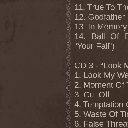
11. True To T
12. Godfather
13. In Memor
14. Ball Of 
“Your Fall”)
CD 3 - “Look 
1. Look My W
2. Moment Of 
3. Cut Off
4. Temptation 
5. Waste Of T
6. False Threa