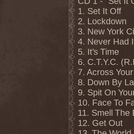
CD 1 - “Set It 
1. Set It Off
2. Lockdown
3. New York Ci
4. Never Had I
5. It’s Time
6. C.T.Y.C. (R.I
7. Across You
8. Down By L
9. Spit On You
10. Face To F
11. Smell The 
12. Get Out
13. The World 