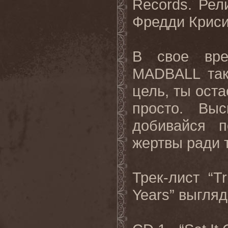
Records. Рел
Фредди Криси
В свое вре
MADBALL так
цель, ты оста
просто. Выс
добивайся п
жертвы ради т
Трек-лист “
Years” выгля