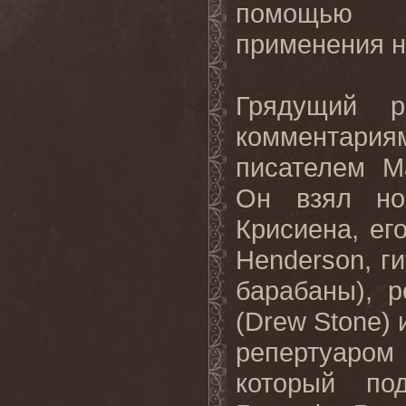
помощью д
применения н
Грядущий р
комментари
писателем М
Он взял но
Крисиена, ег
Henderson, ги
барабаны), 
(Drew Stone) 
репертуаро
который по