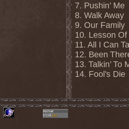
7. Pushin’ Me
8. Walk Away
9. Our Family
10. Lesson Of 
11. All I Can T
12. Been Ther
13. Talkin’ To 
14. Fool’s Die