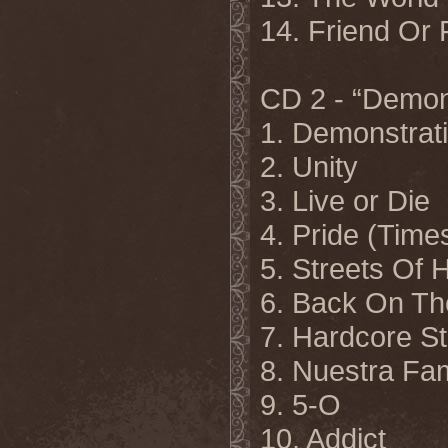
14. Friend Or
CD 2 - “Demon
1. Demonstrat
2. Unity
3. Live or Die
4. Pride (Time
5. Streets Of 
6. Back On Th
7. Hardcore Sti
8. Nuestra Fam
9. 5-O
10. Addict