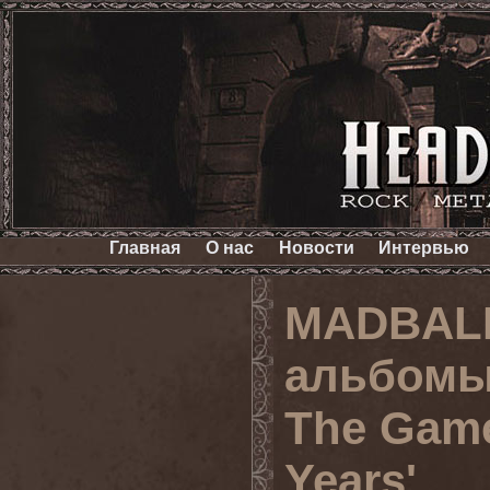
Главная
О нас
Новости
Интервью
MADBALL
альбомы 
The Game
Years'