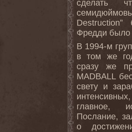
сделать ч
семидюймо
Destruction
Фредди было в
В 1994-м груп
в том же го
сразу же пр
MADBALL бес
свету и зар
интенсивных
главное, и
Послание, за
о достижен