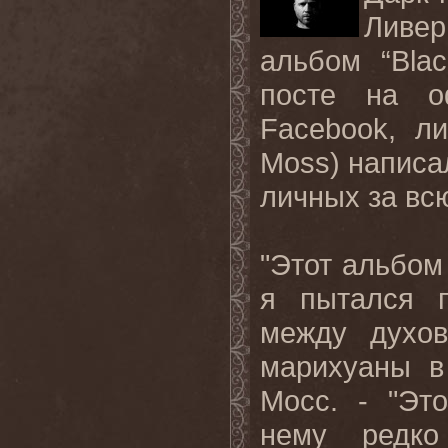
Ливе
альбом
“Bla
посте на о
Facebook
, л
Moss
) написа
личных за всю
"Этот альбом 
я пытался п
между духо
марихуаны в 
Мосс. - "Эт
нему редк