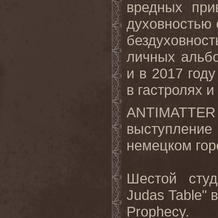
вредных при
духовностью 
бездуховнос
личных альбо
и в 2017 год
в гастролях и
ANTIMATTER
выступление 
немецком гор
Шестой сту
Judas Table" 
Prophecy.