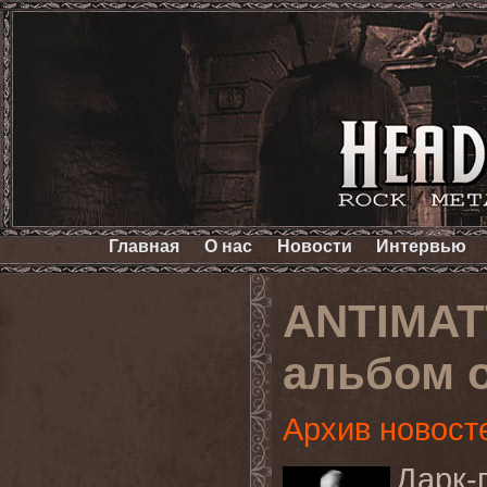
Главная
О нас
Новости
Интервью
ANTIMAT
альбом 
Архив новост
Дарк
-