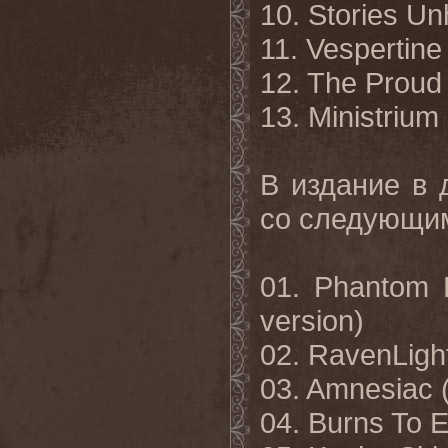
10. Stories U
11. Vespertine
12. The Proud
13. Ministrium
В издание в 
со следующим
01.
Phantom D
version)
02. RavenLight
03. Amnesiac (
04. Burns To E