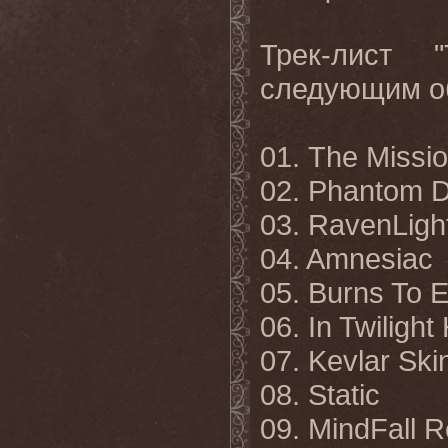
Трек-лист "
следующим о
01. The Missi
02. Phantom D
03. RavenLigh
04. Amnesiac
05. Burns To 
06. In Twilight
07. Kevlar Ski
08. Static
09. MindFall 