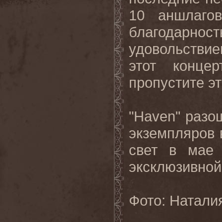
10 аншлаго
благодарн
удовольстви
этот конце
пропустите э
"Haven" разо
экземпляров 
свет в мае
эксклюзивной
Фото: Натали