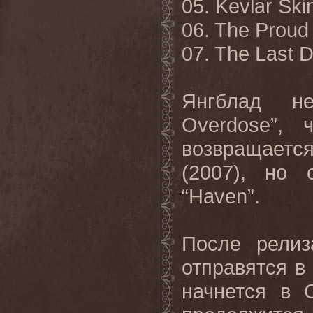
05. Kevlar Ski
06. The Proud
07. The
Last
D
Янгблад не
Overdose”,
возвращаетс
(2007), но 
“Haven”.
После рели
отправятся в
начнется в 