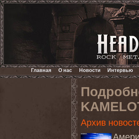
Главная
О нас
Новости
Интервью
Подробн
KAMELO
Архив новост
Амер