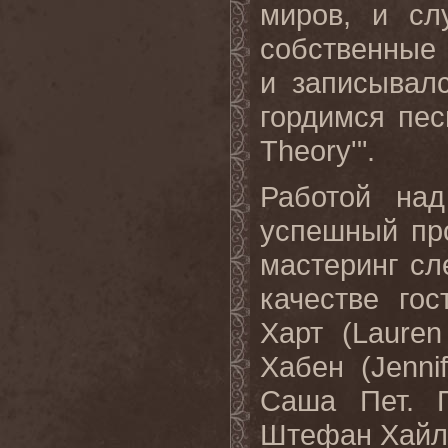
миров, и сл
собственные 
и записывал
гордимся пес
Theory
'".
Работой над
успешный пр
мастеринг сл
качестве го
Харт (
Lauren
Хабен (
Jenni
Саша Пет. 
Штефан Хайл