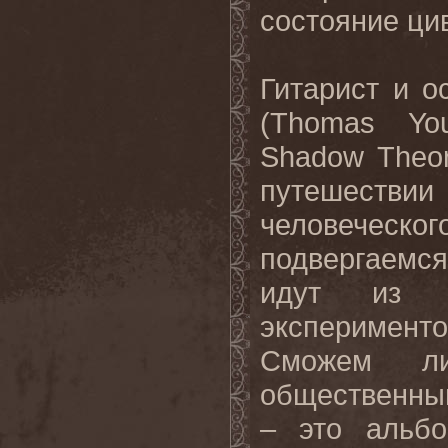
состояние ци
Гитарист и о
(
Thomas
Yo
Shadow
Theo
путешест
человечес
подвергаемся
идут из С
эксперимент
Сможем л
общественны
– это альбо