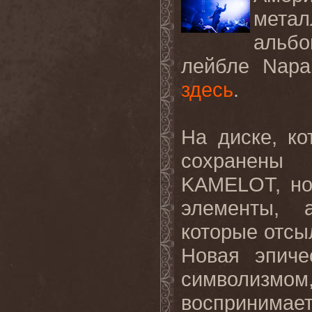
мета
альбо
лейбле Napa
здесь
.
На диске, ко
сохранены 
KAMELOT, но
элементы, 
которые отсы
Новая эпич
символизмо
воспринима