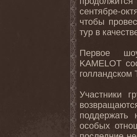
продолжится
сентябре-ок
чтобы прове
тур в качеств
Первое шоу
KAMELOT сос
голландском 
Участники г
возвращают
поддержать 
особых отно
последние н