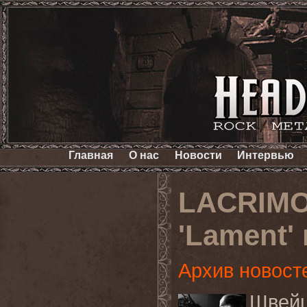
Главная
О нас
Новости
Интервью
LACRIMO
'Lament'
Архив новост
Швей