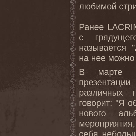
любимой стри
Ранее LACRI
с грядущег
называется 
на нее можно
В марте L
презентации
различных 
говорит: "Я 
нового ал
мероприятия,
себя небольш