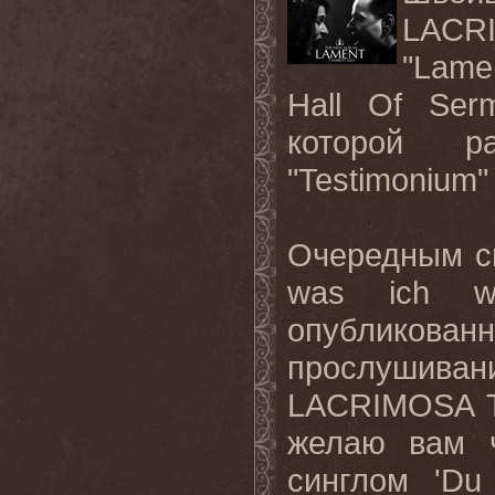
LACR
"Lame
Hall Of Ser
которой р
"Testimonium" 
Очередным си
was ich wi
опубликован
прослушиван
LACRIMOSA Ти
желаю вам 
синглом 'Du 