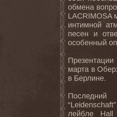
обмена вопро
LACRIMOSA м
интимной ат
песен и отв
особенный оп
Презентации
марта в Оберх
в Берлине.
Последний
“Leidenscha
лейбле Hal