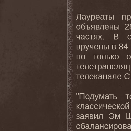
Лауреаты п
объявлены 2
частях. В 
вручены в 84
но только 
телетрансля
телеканале
C
"Подумать т
классической 
заявил Эм Ш
сбалансиро