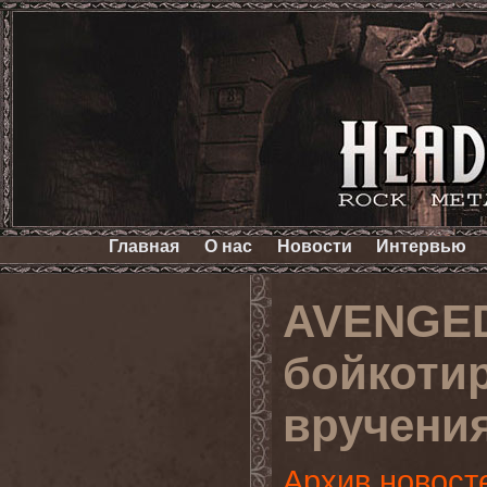
Главная
О нас
Новости
Интервью
AVENGE
бойкоти
вручени
Архив новост