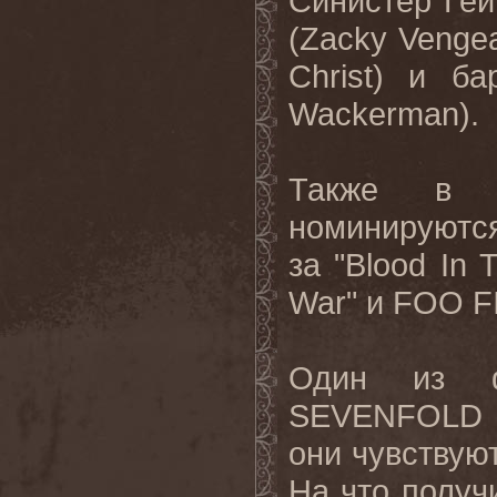
Синистер Гей
(
Zacky
Venge
Christ
) и ба
Wackerman
).
Также в 
номинируют
за
"Blood In
War"
и
FOO 
Один из ф
SEVENFOLD
они чувствуют
На что получи