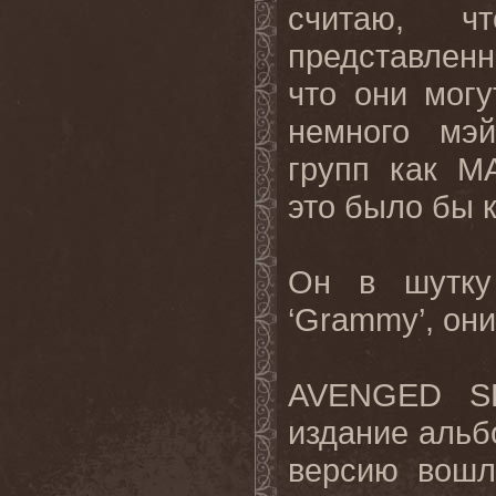
считаю, 
представленн
что они могу
немного мэй
групп как
M
это было бы 
Он в шутку
‘
Grammy
’, он
AVENGED
S
издание альб
версию вошл