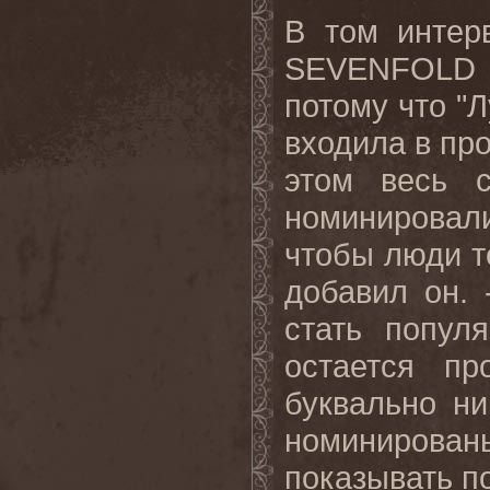
В том интер
SEVENFOLD
потому что "
входила в пр
этом весь 
номинировали
чтобы люди те
добавил он. 
стать попул
остается пр
буквально ни
номинирова
показывать п