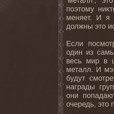
'металл', э
поэтому никт
меняет. И я 
должны это и
Если посмот
один из сам
весь мир в 
металл. И мэ
будут смотр
награды груп
они попадаю
очередь, это 