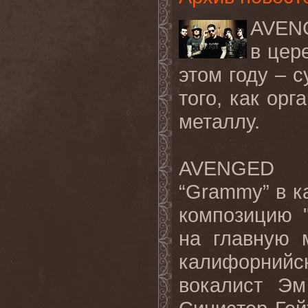
AVEN
в цер
этом году – с
того, как орг
металлу.
AVENGED
“
Grammy
” в 
композицию 
на главную 
калифорнийск
вокалист Эм