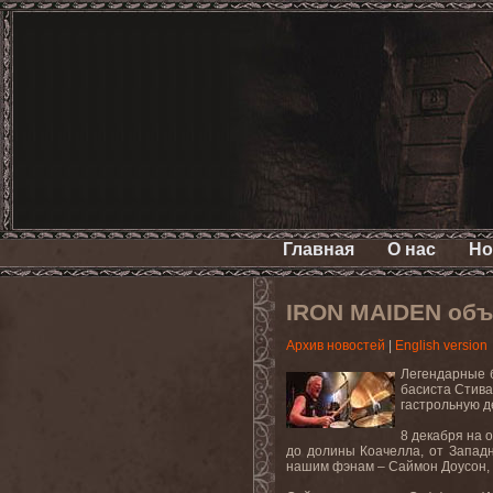
Главная
О нас
Но
IRON MAIDEN объ
Архив новостей
|
English version
Легендарные 
басиста Стива
гастрольную д
8 декабря на
до долины Коачелла, от Запад
нашим фэнам – Саймон Доусон,