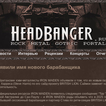
вости
Интервью
Рецензии
Концерты
Отче
явили имя нового барабанщика
британские хэви-металлисты
IRON
MAIDEN
объявили о том, что их новым г
 Харриса (
Steve
Harris
) по его сайд-проекту
BRITISH
LION
. Саймон заменит н
еятельность.
 официальных ресурсах
IRON
MAIDEN
появилось следующее сообщение: "Тур '
ной Австралии до Сан-Паулу – и
IRON
MAIDEN
рады объявить что в 2025 г
 бывший сессионный барабанщик и партнер Стива по ритм-секции
BRITISH
L