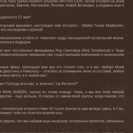
л на трех треках первого альбома
BRITISH
LION
, затем отыграл на всем
британии, Европе, Австралии, Японии, Новой Зеландии, а недавно еще и
 Будапеште 27 мая".
ританский музыкант, настоящее имя которого – Майкл Генри МакБрейн,
 его последним с группой.
оем решении отойти от тяжелого труда насыщенной гастрольной жизни.
спехов в будущем.
рые мои постоянные менеджеры Род Смоллвуд (Rod Smallwood) и Энди
ляя первоочередное внимание уже существующим компаниям и начинаниям
ные фэны, благодаря вам все это стоило того, и я вас люблю! Моей
тям Джастину и Николасу – спасибо за понимание моих отсутствий, люблю
и мою мечту, и я люблю вас!
осподь всех вас, и, конечно, 'Up the Irons!'"
IRON MAIDEN, сказал по этому поводу: "Нико, и мы все тебя любим!
ругом – еще дольше. Я говорю от имени всей группы, когда говорю, что
о откланяться в присутствии 90 тысяч фэнов за два вечера здесь, в Сан-
ыскажут тебе на этом последнем шоу.
 я уверен, что мы найдем еще несколько особенных проектов, связанных