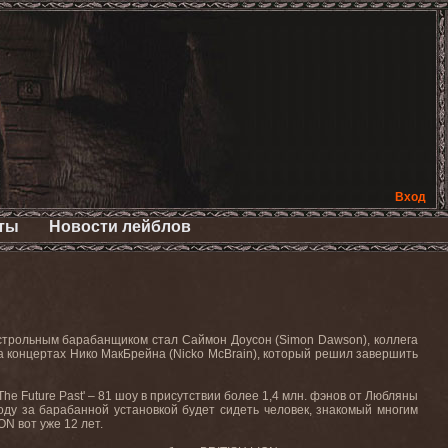
Вход
ты
Новости лейблов
астрольным барабанщиком стал Саймон Доусон (
Simon
Dawson
), коллега
а концертах Нико МакБрейна (
Nicko
McBrain
), который решил завершить
The
Future
Past
' – 81 шоу в присутствии более 1,4 млн. фэнов от Любляны
оду за барабанной установкой будет сидеть человек, знакомый многим
ION
вот уже 12 лет.