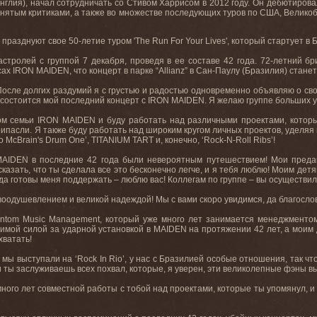
глия), начал сотрудничать со Стивом Харрисом в 2012 году. Он дебютирова
ринятым критиками, а также во множестве последующих туров по США, Велико
празднуют свое 50-летие туром '
The
Run
For
Your
Lives
', который стартует в
стролей с группой 7 декабря, проведя в ее составе 42 года. 72-летний б
сах
IRON
MAIDEN
, что концерт в парке “
Allianz
” в Сан-Паулу (Бразилия) станет
После долгих раздумий я с грустью и радостью одновременно объявляю о св
 состоится мой последний концерт с IRON MAIDEN. Я желаю группе больших у
ном семьи IRON MAIDEN и буду работать над различными проектами, кото
 припасли. Я также буду работать над широким кругом личных проектов, уде
ko McBrain's Drum One’, TITANIUM TART и, конечно, ‘Rock-N-Roll Ribs’!
MAIDEN в последние 42 года были невероятным путешествием! Мои предан
сказать, что ты сделала все это бесконечно легче, и я тебя люблю! Моим де
да готовы меня поддержать – люблю вас! Коллегам по группе – вы осуществил
одушевлением и великой надеждой! Мы с вами скоро увидимся, да благословит Г
ntom Music Management, который уже много лет занимается менеджментом 
имой силой за ударной установкой в MAIDEN на протяжении 42 лет, а моим д
хватать!
у мы выступали на ‘Rock In Rio’, у нас с Бразилией особые отношения, так чт
и ты заслуживаешь всех похвал, которые, я уверен, эти великолепные фэны в
ого лет совместной работы с тобой над проектами, которые ты упомянул, и