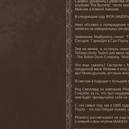
Саймон, уроженец Суффолка (Ан
альбоме '
The
Burning
', тепло п
Мексике и Южной Америке.
В следующем году
IRON
MAIDEN
Нико объявил о прекращении га
написал на официальных ресур
Заявление МакБрейна гласит: "
Сегодня, 7 декабря в Сан-Паулу
Тем не менее, я останусь чле
Тейлор (Andy Taylor) для меня
- The British Drum Company, ‘Nic
Что еще сказать? Гастроли с 
преданной жене Ребекке я хочу 
вас! Моим друзьям, которые всег
Я смотрю в будущее с большим во
Род Смоллвуд из компании Pha
Спасибо за то, что был неудерж
нам будет чрезвычайно тебя не 
С тех самых пор, как в 1985 год
Паулу – это настоящая поэзия, 
Phantom рассчитывают на еще мн
с семьей и фэн-клубом MAIDEN!