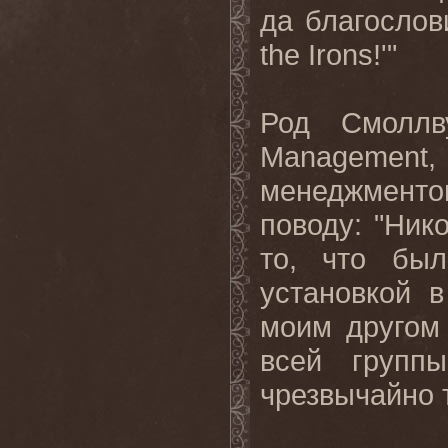
да благослови
the
Irons
!'"
Род Смолл
Management
,
менеджмент
поводу: "Ник
то, что бы
установкой 
моим другом
всей
группы
чрезвычайно