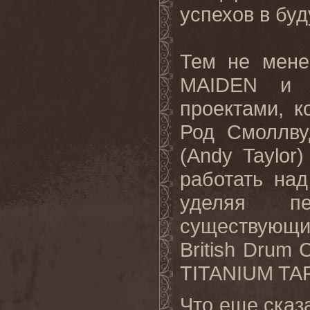
успехов
в
бу
Тем не мене
MAIDEN
и 
проектами, 
Род Смоллву
(
Andy
Taylor
)
работать на
уделяя пе
существующ
British
Drum
TITANIUM
TA
Что еще сказ