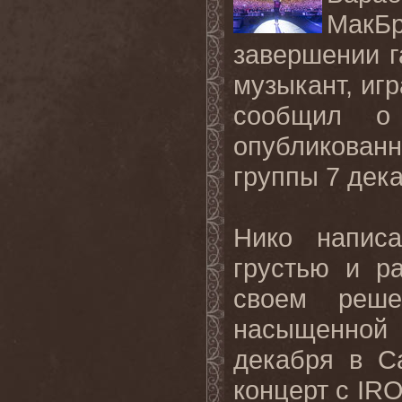
МакБ
завершении г
музыкант, иг
сообщил о
опубликова
группы 7 дек
Нико напис
грустью и р
своем реше
насыщенной
декабря в С
концерт с
IR