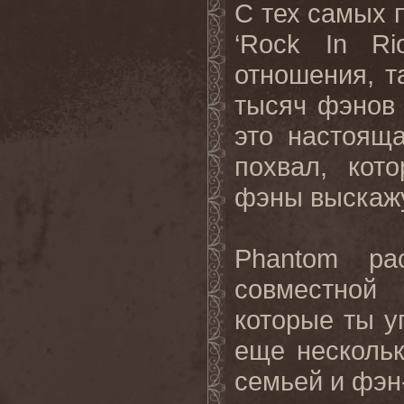
С
тех
самых
‘Rock In Ri
отношения
,
т
тысяч
фэнов
это
настоящ
похвал
,
кот
фэны
выскаж
Phantom
ра
совместной
которые
ты
у
еще
несколь
семьей
и
фэн