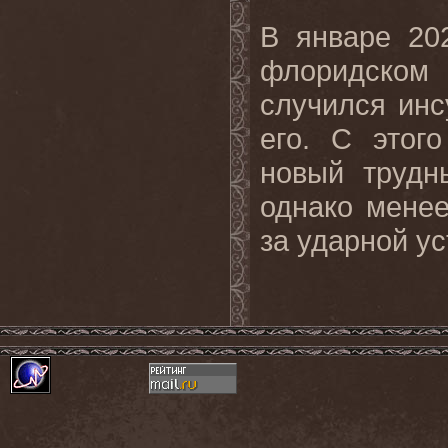
В январе 20
флоридском 
случился инс
его. С этог
новый трудн
однако менее
за ударной у