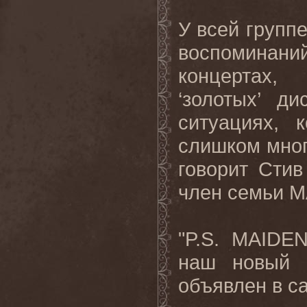
У всей групп
воспоминани
концертах,
‘золотых’ д
ситуациях, 
слишком много
говорит Стив
член семьи
M
"
P
.
S
.
MAIDE
наш новый 
объявлен в с