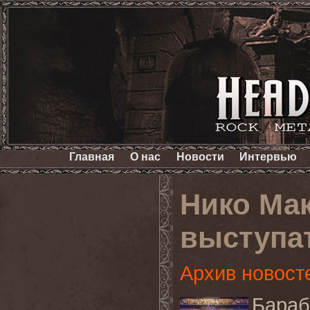
Главная
О нас
Новости
Интервью
Нико Ма
выступа
Архив новост
Бар