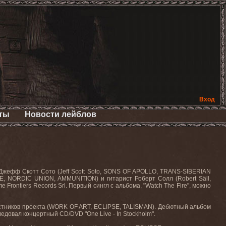
Вход
ты
Новости лейблов
т Джефф Скотт Сото (
Jeff
Scott
Soto
,
SONS
OF
APOLLO
,
TRANS
-
SIBERIAN
E
,
NORDIC
UNION
,
AMMUNITION
) и гитарист Роберт Солл (
Robert
S
ä
ll
,
бле
Frontiers
Records
Srl
. Первый сингл с альбома, "
Watch
The
Fire
", можно
тников проекта (
WORK
OF
ART
,
ECLIPSE
,
TALISMAN
). Дебютный альбом
оследовал концертный
CD
/
DVD
"
One
Live
-
In
Stockholm
".