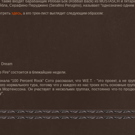
го также входят барабанщик Роббан Бок (
Robban
B
ä
ck
) из
MUSTASCH
и гитари
йбла, Серафино Перуджино (
Serafino
Perugino
), называет "однозначно одним
отреть
здесь
, а его трек-лист выглядит следующим образом:
e Dream
e Fire"
состоится в ближайшие недели
.
рнала “100
Percent
Rock
” Сото рассказал, что
W
.
E
.
T
. - "это проект, а не г
ого нормального тура, потому что у каждого из нас троих есть основные гру
а Мортенссона. Он участвует в нескольких группах, постоянно что-то продю
у
"
.