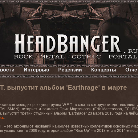
вости
Интервью
Рецензии
Концерты
Отче
T. выпустит альбом 'Earthrage' в марте
иканская мелодик-рок-супергруппа
W
.
E
.
T
., в состав которую входят вокалис
TALISMAN
), гитарист и вокалист Эрик Мартенссон (
Erik
Martensson
,
ECLIPS
), выпустит третий студийный альбом "
Earthrage
" 23 марта 2018 года на лей
есь
.
T
. – это акроним от названий наиболее известных коллективов основных учас
я увидел свет в 2009 году, второй альбом "
Rise
Up
" – в 2013-м, а в 2014-м п