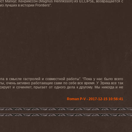
ст Магнус Хенрикссон (
Magnus
Henriksson
) из
ECLIPSE
, возвращается с
 из лучших в истории
Frontiers
".
руппа в смысле гастролей и совместной работы”. “Пока у нас было всего
ппы, очень активно работающие сами по себе все время. У Эрика все так
сирует и сочиняет, прыгает от одного дела к другому. Мы никогда и не
Roman P-V - 2017-12-15 10:56:41