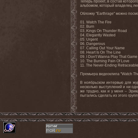
Теперь проект, в состав которо
альбомом, который владелец ле
Обложку "
Earthrage
" можно посм
01.
Watch The Fire
02. Burn
03. Kings On Thunder Road
04. Elegantly Wasted
05. Urgent
06. Dangerous
07. Calling Out Your Name
08. Heart Is On The Line
09. I Don't Wanna Play That Game
10. The Burning Pain Of Love
11. The Never-Ending Retraceabl
Премьера видеоклипа
"Watch Th
В ноябрьском интервью для жу
несколько выступлений и ни одн
же трудно, как и у меня – Эрик
пытались сделать из этого групп