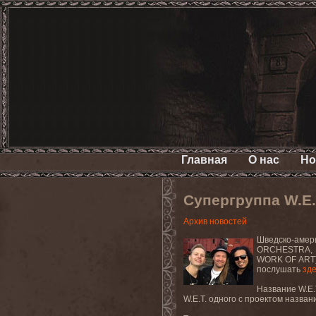
Главная
О нас
Но
Супергруппа W.E.
Архив новостей
Шведско-амер
ORCHESTRA
,
WORK
OF
ART
послушать
зд
Название
W
.
E
.
W
.
E
.
T
. одного с проектом названи