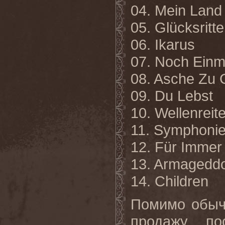
04. Mein Land
05. Glücksritte
06. Ikarus
07. Noch Einm
08. Asche Zu 
09. Du Lebst
10. Wellenreite
11. Symphoni
12. Für Immer
13. Armagedd
14. Children
Помимо обыч
продажу пос