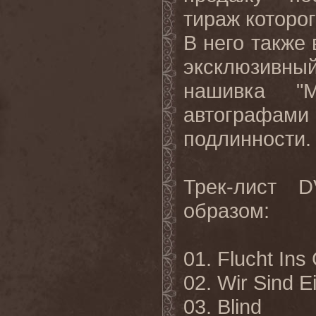
тираж которог
В него также 
эксклюзивны
нашивка "M
автографа
подлинности.
Трек-лист 
образом:
01. Flucht Ins
02. Wir Sind E
03. Blind