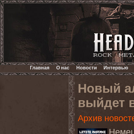
Главная
О нас
Новости
Интервью
Новый а
выйдет 
Архив новост
Немец