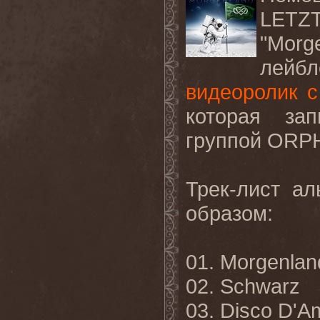
LETZT
"Morg
лейбл
видеоролик с
которая за
группой ORP
Трек-лист а
образом:
01. Morgenlan
02. Schwarz
03. Disco D'A